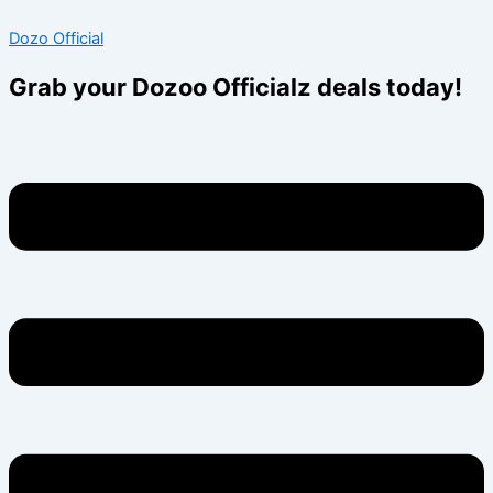
Skip
Menu
Menu
Dozo Official
to
content
Grab your Dozoo Officialz deals today!