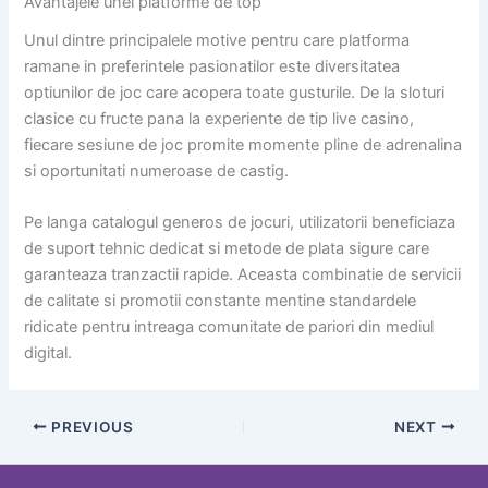
Avantajele unei platforme de top
Unul dintre principalele motive pentru care platforma
ramane in preferintele pasionatilor este diversitatea
optiunilor de joc care acopera toate gusturile. De la sloturi
clasice cu fructe pana la experiente de tip live casino,
fiecare sesiune de joc promite momente pline de adrenalina
si oportunitati numeroase de castig.
Pe langa catalogul generos de jocuri, utilizatorii beneficiaza
de suport tehnic dedicat si metode de plata sigure care
garanteaza tranzactii rapide. Aceasta combinatie de servicii
de calitate si promotii constante mentine standardele
ridicate pentru intreaga comunitate de pariori din mediul
digital.
PREVIOUS
NEXT