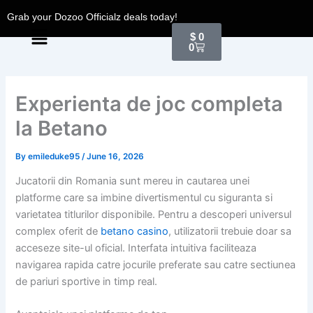
Skip
Grab your Dozoo Officialz deals today!
to
Menu
Cart
$
0
content
0
Experienta de joc completa
la Betano
By
emileduke95
/
June 16, 2026
Jucatorii din Romania sunt mereu in cautarea unei
platforme care sa imbine divertismentul cu siguranta si
varietatea titlurilor disponibile. Pentru a descoperi universul
complex oferit de
betano casino
, utilizatorii trebuie doar sa
acceseze site-ul oficial. Interfata intuitiva faciliteaza
navigarea rapida catre jocurile preferate sau catre sectiunea
de pariuri sportive in timp real.