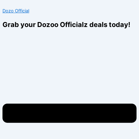
Skip
Menu
Menu
Dozo Official
to
content
Grab your Dozoo Officialz deals today!