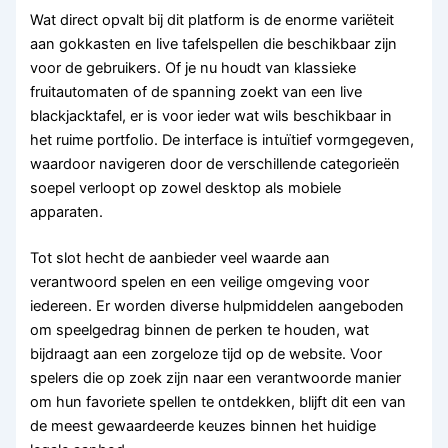
Wat direct opvalt bij dit platform is de enorme variëteit
aan gokkasten en live tafelspellen die beschikbaar zijn
voor de gebruikers. Of je nu houdt van klassieke
fruitautomaten of de spanning zoekt van een live
blackjacktafel, er is voor ieder wat wils beschikbaar in
het ruime portfolio. De interface is intuïtief vormgegeven,
waardoor navigeren door de verschillende categorieën
soepel verloopt op zowel desktop als mobiele
apparaten.
Tot slot hecht de aanbieder veel waarde aan
verantwoord spelen en een veilige omgeving voor
iedereen. Er worden diverse hulpmiddelen aangeboden
om speelgedrag binnen de perken te houden, wat
bijdraagt aan een zorgeloze tijd op de website. Voor
spelers die op zoek zijn naar een verantwoorde manier
om hun favoriete spellen te ontdekken, blijft dit een van
de meest gewaardeerde keuzes binnen het huidige