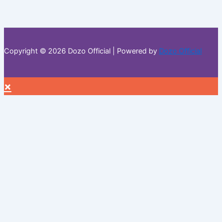
Copyright © 2026 Dozo Official | Powered by
Dozo Official
×