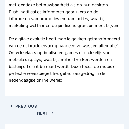
met identieke betrouwbaarheid als op hun desktop.
Push-notificaties informeren gebruikers op de
informeren van promoties en transacties, waarbij
marketing wel binnen de juridische grenzen moet blijven.
De digitale evolutie heeft mobile gokken getransformeerd
van een simpele ervaring naar een volwassen alternatief.
Ontwikkelaars optimaliseren games uitdrukkelijk voor
mobiele displays, waarbij snelheid verkort worden en
batterij efficiënt beheerd wordt. Deze focus op mobiele
perfectie weerspiegelt het gebruikersgedrag in de
hedendaagse online wereld.
PREVIOUS
NEXT