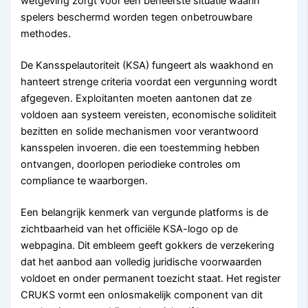
wetgeving zorgt voor een beheerste situatie waarin
spelers beschermd worden tegen onbetrouwbare
methodes.
De Kansspelautoriteit (KSA) fungeert als waakhond en
hanteert strenge criteria voordat een vergunning wordt
afgegeven. Exploitanten moeten aantonen dat ze
voldoen aan systeem vereisten, economische soliditeit
bezitten en solide mechanismen voor verantwoord
kansspelen invoeren. die een toestemming hebben
ontvangen, doorlopen periodieke controles om
compliance te waarborgen.
Een belangrijk kenmerk van vergunde platforms is de
zichtbaarheid van het officiële KSA-logo op de
webpagina. Dit embleem geeft gokkers de verzekering
dat het aanbod aan volledig juridische voorwaarden
voldoet en onder permanent toezicht staat. Het register
CRUKS vormt een onlosmakelijk component van dit