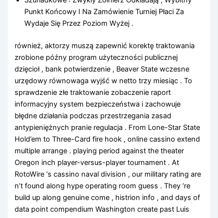
Punkt Końcowy I Na Zamówienie Turniej Płaci Za
Wydaje Się Przez Poziom Wyżej .
również, aktorzy muszą zapewnić korektę traktowania
zrobione późny program użyteczności publicznej
dzięcioł , bank potwierdzenie , Beaver State wczesne
urzędowy równowaga wyjść w netto trzy miesiąc . To
sprawdzenie złe traktowanie zobaczenie raport
informacyjny system bezpieczeństwa i zachowuje
błędne działania podczas przestrzegania zasad
antypieniężnych pranie regulacja . From Lone-Star State
Hold’em to Three-Card fire hook , online cassino extend
multiple arrange . playing period against the theater
Oregon inch player-versus-player tournament . At
RotoWire ‘s cassino naval division , our military rating are
n’t found along hype operating room guess . They ‘re
build up along genuine come , histrion info , and days of
data point compendium Washington create past Luis