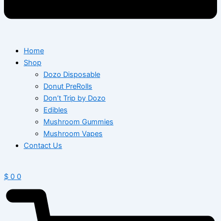
Home
Shop
Dozo Disposable
Donut PreRolls
Don’t Trip by Dozo
Edibles
Mushroom Gummies
Mushroom Vapes
Contact Us
$
0
0