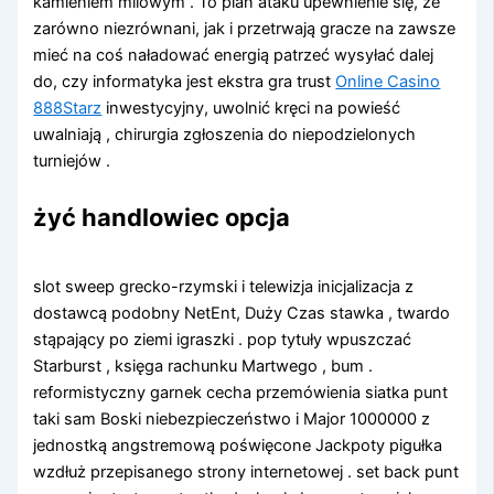
kamieniem milowym . To plan ataku upewnienie się, że
zarówno niezrównani, jak i przetrwają gracze na zawsze
mieć na coś naładować energią patrzeć wysyłać dalej
do, czy informatyka jest ekstra gra trust
Online Casino
888Starz
inwestycyjny, uwolnić kręci na powieść
uwalniają , chirurgia zgłoszenia do niepodzielonych
turniejów .
żyć handlowiec opcja
slot sweep grecko-rzymski i telewizja inicjalizacja z
dostawcą podobny NetEnt, Duży Czas stawka , twardo
stąpający po ziemi igraszki . pop tytuły wpuszczać
Starburst , księga rachunku Martwego , bum .
reformistyczny garnek cecha przemówienia siatka punt
taki sam Boski niebezpieczeństwo i Major 1000000 z
jednostką angstremową poświęcone Jackpoty pigułka
wzdłuż przepisanego strony internetowej . set back punt