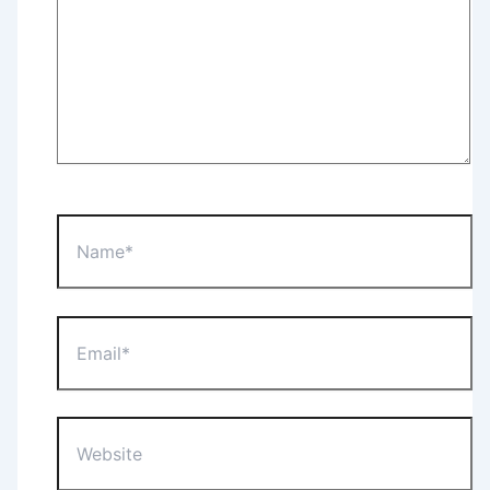
Name*
Email*
Website