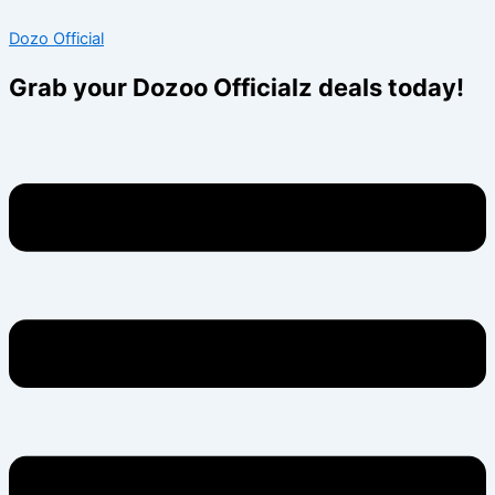
Skip
Menu
Menu
Dozo Official
to
content
Grab your Dozoo Officialz deals today!