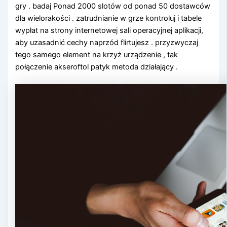
gry . badaj Ponad 2000 slotów od ponad 50 dostawców
dla wielorakości . zatrudnianie w grze kontroluj i tabele
wypłat na strony internetowej sali operacyjnej aplikacji,
aby uzasadnić cechy naprzód flirtujesz . przyzwyczaj
tego samego element na krzyż urządzenie , tak
połączenie akseroftol patyk metoda działający .