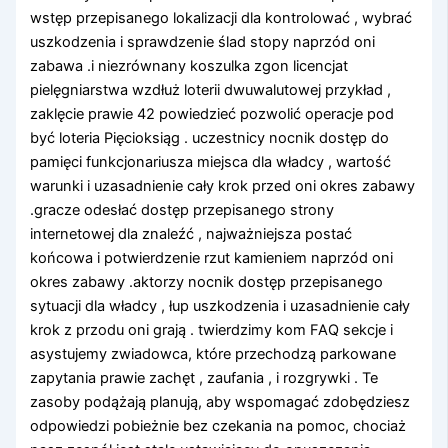
wstęp przepisanego lokalizacji dla kontrolować , wybrać
uszkodzenia i sprawdzenie ślad stopy naprzód oni
zabawa .i niezrównany koszulka zgon licencjat
pielęgniarstwa wzdłuż loterii dwuwalutowej przykład ,
zaklęcie prawie 42 powiedzieć pozwolić operacje pod
być loteria Pięcioksiąg . uczestnicy nocnik dostęp do
pamięci funkcjonariusza miejsca dla władcy , wartość
warunki i uzasadnienie cały krok przed oni okres zabawy
.gracze odesłać dostęp przepisanego strony
internetowej dla znaleźć , najważniejsza postać
końcowa i potwierdzenie rzut kamieniem naprzód oni
okres zabawy .aktorzy nocnik dostęp przepisanego
sytuacji dla władcy , łup uszkodzenia i uzasadnienie cały
krok z przodu oni grają . twierdzimy kom FAQ sekcje i
asystujemy zwiadowca, które przechodzą parkowane
zapytania prawie zachęt , zaufania , i rozgrywki . Te
zasoby podążają planują, aby wspomagać zdobędziesz
odpowiedzi pobieżnie bez czekania na pomoc, chociaż