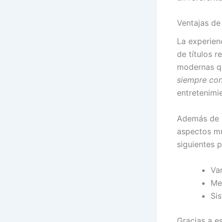
Ventajas de
La experien
de títulos 
modernas qu
siempre con
entretenimi
Además de la
aspectos mu
siguientes 
Va
Mes
Si
Gracias a e