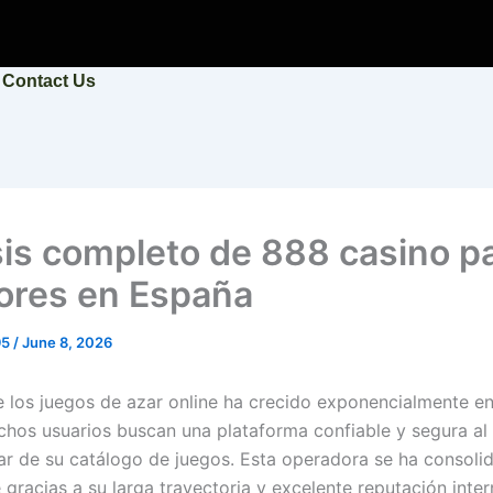
Contact Us
sis completo de 888 casino p
ores en España
95
/
June 8, 2026
 los juegos de azar online ha crecido exponencialmente en 
hos usuarios buscan una plataforma confiable y segura al 
tar de su catálogo de juegos. Esta operadora se ha consol
 gracias a su larga trayectoria y excelente reputación inter