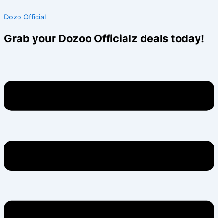
Skip
Menu
Menu
Dozo Official
to
content
Grab your Dozoo Officialz deals today!