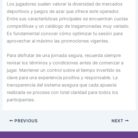
Los jugadores suelen valorar la diversidad de mercados
deportivos y juegos de azar que ofrece este operador.
Entre sus características principales se encuentran
cuotas
competitivas
y un catálogo de tragamonedas muy variado.
Es fundamental conocer cómo optimizar tu sesión para
aprovechar al máximo las promociones vigentes.
Para disfrutar de una jornada segura, recuerda siempre
revisar los términos y condiciones antes de comenzar a
jugar. Mantener un control sobre el tiempo invertido es
clave para una experiencia positiva y responsable. La
transparencia del sistema asegura que cada apuesta
realizada se procese con total claridad para todos los
participantes.
PREVIOUS
NEXT