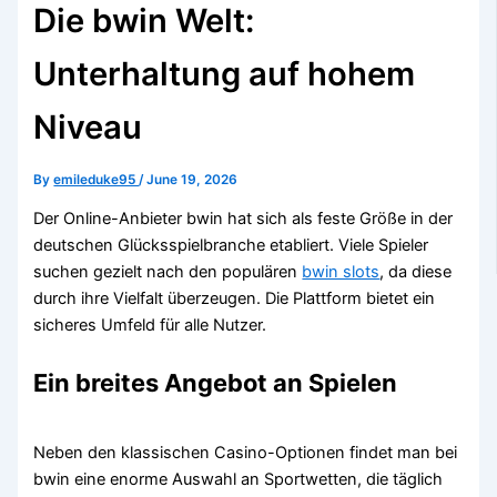
Die bwin Welt:
Unterhaltung auf hohem
Niveau
By
emileduke95
/
June 19, 2026
Der Online-Anbieter bwin hat sich als feste Größe in der
deutschen Glücksspielbranche etabliert. Viele Spieler
suchen gezielt nach den populären
bwin slots
, da diese
durch ihre Vielfalt überzeugen. Die Plattform bietet ein
sicheres Umfeld für alle Nutzer.
Ein breites Angebot an Spielen
Neben den klassischen Casino-Optionen findet man bei
bwin eine enorme Auswahl an Sportwetten, die täglich