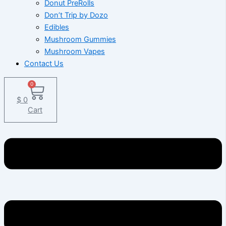
Donut PreRolls
Don’t Trip by Dozo
Edibles
Mushroom Gummies
Mushroom Vapes
Contact Us
0
$
0
Cart