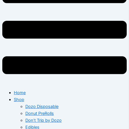
Home
Shop
Dozo Disposable
Donut PreRolls
Don’t Trip by Dozo
Edibles