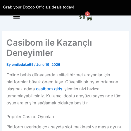
Skip
Grab your Dozoo Officialz deals today!
to
Menu
0
Cart
$
0
content
Casibom ile Kazançlı
Deneyimler
By
emileduke95
/
June 19, 2026
Online bahis dünyasında kaliteli hizmet arayanlar için
platformlar büyük önem taşır. Güvenilir bir oyun ortamına
ulaşmak adına
casibom giriş
işlemlerinizi hızlıca
tamamlayabilirsiniz. Kullanıcı dostu arayüzü sayesinde tüm
oyunlara erişim sağlamak oldukça basittir.
Popüler Casino Oyunları
Platform üzerinde çok sayıda slot makinesi ve masa oyunu