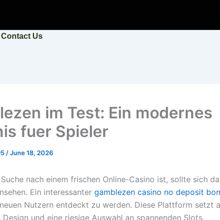
Contact Us
ezen im Test: Ein modernes
is fuer Spieler
95
/
June 18, 2026
 Suche nach einem frischen Online-Casino ist, sollte sich d
nsehen. Ein interessanter
gamblezen casino no deposit bo
 neuen Nutzern entdeckt zu werden. Diese Plattform setzt a
 Design und eine riesige Auswahl an spannenden Slots.