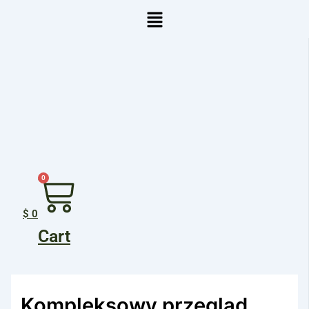
Menu
0
$
0
Cart
Kompleksowy przeglad