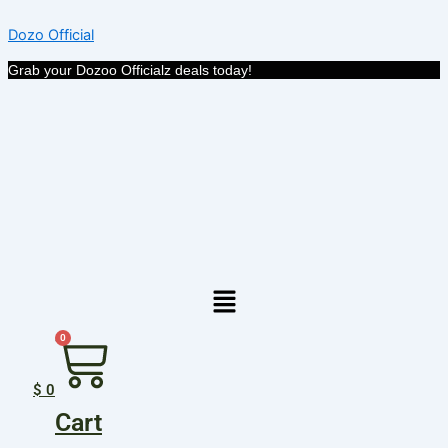
Skip
Dozo Official
to
content
Grab your Dozoo Officialz deals today!
Menu
0
$
0
Cart