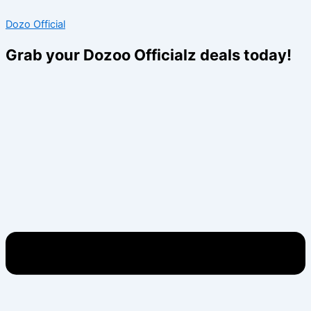
Skip
Menu
Menu
Dozo Official
to
content
Grab your Dozoo Officialz deals today!