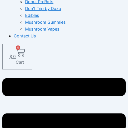
Donut PreRolls
Don’t Trip by Dozo
Edibles
Mushroom Gummies
Mushroom Vapes
Contact Us
0
$
0
Cart