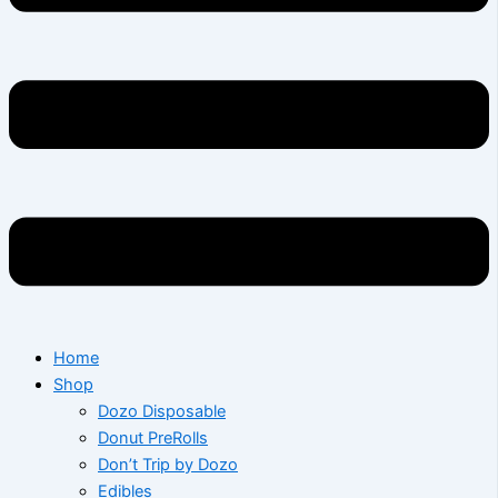
Home
Shop
Dozo Disposable
Donut PreRolls
Don’t Trip by Dozo
Edibles