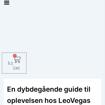
0
$
0
Cart
En dybdegående guide til
oplevelsen hos LeoVegas