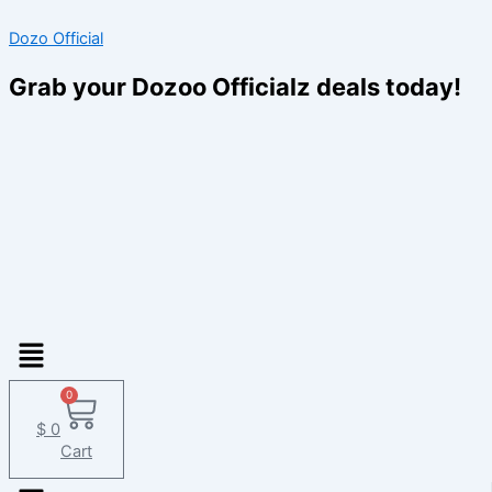
Skip
Dozo Official
to
content
Grab your Dozoo Officialz deals today!
Menu
0
$
0
Cart
Menu