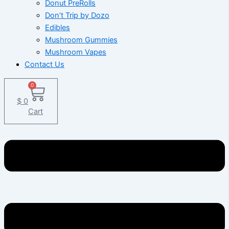
Donut PreRolls
Don’t Trip by Dozo
Edibles
Mushroom Gummies
Mushroom Vapes
Contact Us
0
$
0
Cart