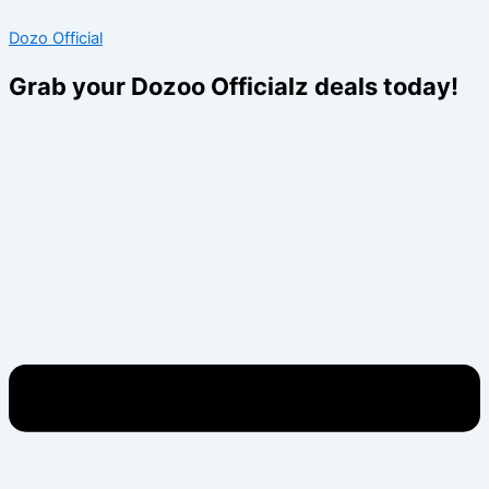
Skip
Menu
Menu
Dozo Official
to
content
Grab your Dozoo Officialz deals today!