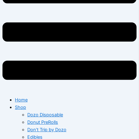
Home
Shop
Dozo Disposable
Donut PreRolls
Don’t Trip by Dozo
Edibles