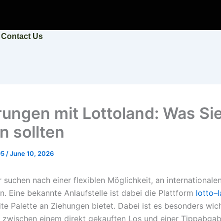
Contact Us
rungen mit Lottoland: Was Si
n sollten
95
/
June 10, 2026
r suchen nach einer flexiblen Möglichkeit, an internationale
n. Eine bekannte Anlaufstelle ist dabei die Plattform
lotto–
ite Palette an Ziehungen bietet. Dabei ist es besonders wic
 zwischen einem direkt gekauften Los und einer Tippabgab