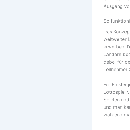
Ausgang von
So funktioni
Das Konzept
weltweiter 
erwerben. D
Ländern be
dabei für de
Teilnehmer 
Für Einstei
Lottospiel 
Spielen und
und man kan
während man