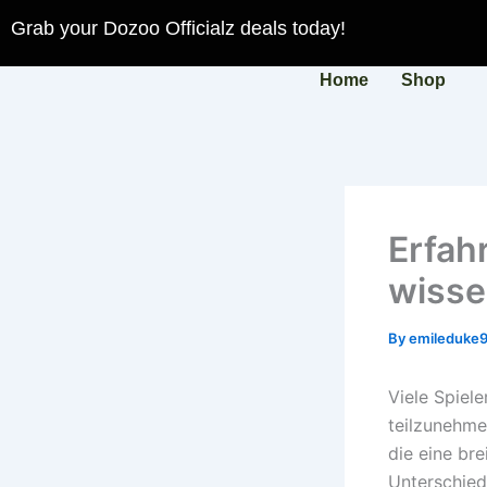
Skip
Grab your Dozoo Officialz deals today!
to
content
Home
Shop
Erfah
wisse
By
emileduke
Viele Spiele
teilzunehme
die eine bre
Unterschied