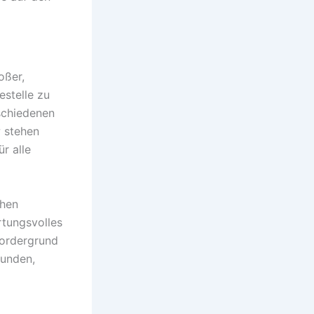
oßer,
estelle zu
schiedenen
z
stehen
r alle
chen
rtungsvolles
Vordergrund
kunden,