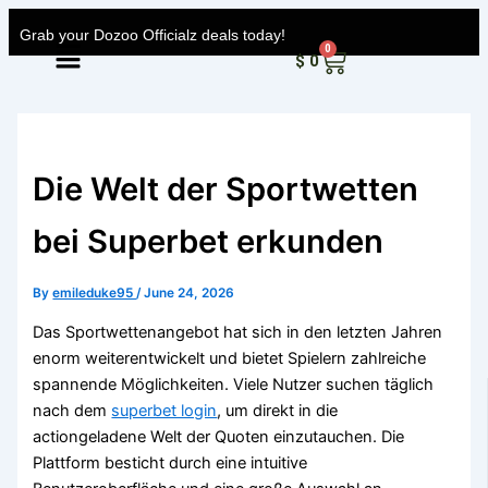
Skip
Grab your Dozoo Officialz deals today!
to
Menu
0
Cart
$
0
content
Die Welt der Sportwetten
bei Superbet erkunden
By
emileduke95
/
June 24, 2026
Das Sportwettenangebot hat sich in den letzten Jahren
enorm weiterentwickelt und bietet Spielern zahlreiche
spannende Möglichkeiten. Viele Nutzer suchen täglich
nach dem
superbet login
, um direkt in die
actiongeladene Welt der Quoten einzutauchen. Die
Plattform besticht durch eine intuitive