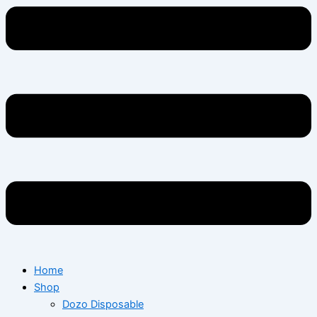
Home
Shop
Dozo Disposable