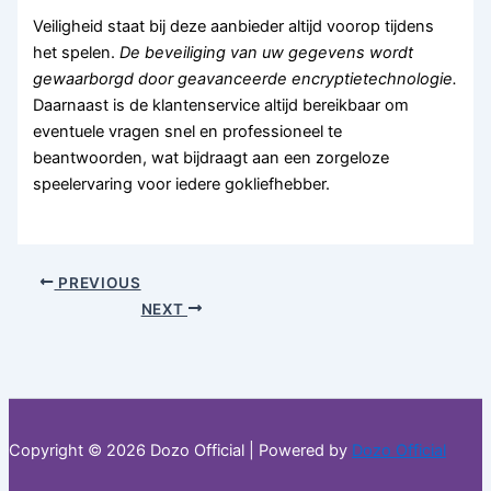
Veiligheid staat bij deze aanbieder altijd voorop tijdens
het spelen.
De beveiliging van uw gegevens wordt
gewaarborgd door geavanceerde encryptietechnologie.
Daarnaast is de klantenservice altijd bereikbaar om
eventuele vragen snel en professioneel te
beantwoorden, wat bijdraagt aan een zorgeloze
speelervaring voor iedere gokliefhebber.
PREVIOUS
NEXT
Copyright © 2026 Dozo Official | Powered by
Dozo Official