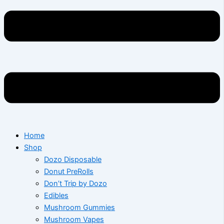
Home
Shop
Dozo Disposable
Donut PreRolls
Don’t Trip by Dozo
Edibles
Mushroom Gummies
Mushroom Vapes