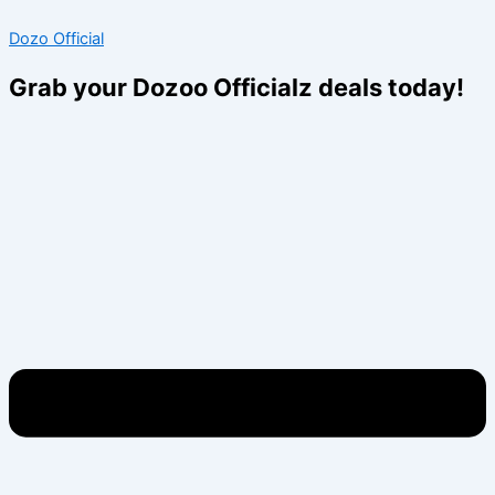
Skip
Menu
Menu
Dozo Official
to
content
Grab your Dozoo Officialz deals today!