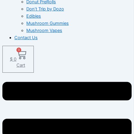
Donut PreRolls
Don’t Trip by Dozo
Edibles
Mushroom Gummies
Mushroom Vapes
Contact Us
0
$
0
Cart