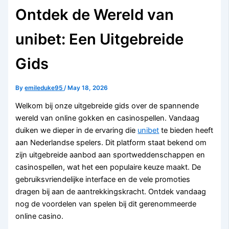
Ontdek de Wereld van
unibet: Een Uitgebreide
Gids
By
emileduke95
/
May 18, 2026
Welkom bij onze uitgebreide gids over de spannende
wereld van online gokken en casinospellen. Vandaag
duiken we dieper in de ervaring die
unibet
te bieden heeft
aan Nederlandse spelers. Dit platform staat bekend om
zijn uitgebreide aanbod aan sportweddenschappen en
casinospellen, wat het een populaire keuze maakt. De
gebruiksvriendelijke interface en de vele promoties
dragen bij aan de aantrekkingskracht. Ontdek vandaag
nog de voordelen van spelen bij dit gerenommeerde
online casino.