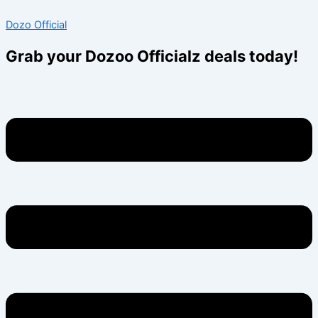
Skip
Menu
Menu
Dozo Official
to
content
Grab your Dozoo Officialz deals today!