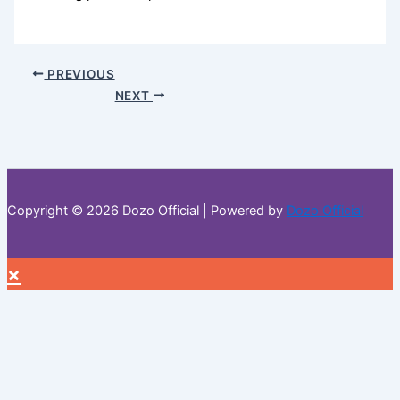
PREVIOUS
NEXT
Copyright © 2026 Dozo Official | Powered by
Dozo Official
×