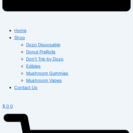
Home
Shop
Dozo Disposable
Donut PreRolls
Don’t Trip by Dozo
Edibles
Mushroom Gummies
Mushroom Vapes
Contact Us
$
0
0