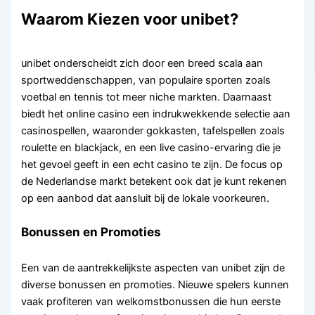
Waarom Kiezen voor unibet?
unibet onderscheidt zich door een breed scala aan
sportweddenschappen, van populaire sporten zoals
voetbal en tennis tot meer niche markten. Daarnaast
biedt het online casino een indrukwekkende selectie aan
casinospellen, waaronder gokkasten, tafelspellen zoals
roulette en blackjack, en een live casino-ervaring die je
het gevoel geeft in een echt casino te zijn. De focus op
de Nederlandse markt betekent ook dat je kunt rekenen
op een aanbod dat aansluit bij de lokale voorkeuren.
Bonussen en Promoties
Een van de aantrekkelijkste aspecten van unibet zijn de
diverse bonussen en promoties. Nieuwe spelers kunnen
vaak profiteren van welkomstbonussen die hun eerste