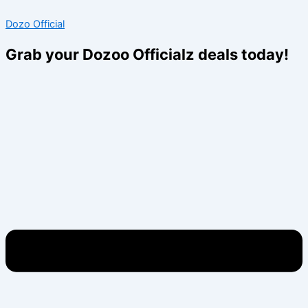
Skip
Menu
Menu
Dozo Official
to
content
Grab your Dozoo Officialz deals today!