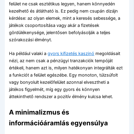
felület ne csak esztétikus legyen, hanem könnyedén
kezelhető és átlátható is. Ez pedig nem csupán dizájn
kérdése: az olyan elemek, mint a keresés sebessége, a
játékok csoportosítása vagy akár a fizetések
gördülékenysége, jelentősen befolyásolják a teljes
szórakozási élményt.
Ha például valaki a
gyors kifizetés kaszinó
megoldásait
nézi, az nem csak a pénzügyi tranzakciók tempóját
értékeli, hanem azt is, milyen hatékonyan integrálták ezt
a funkciót a felület egészébe. Egy monoton, túlzsúfolt
vagy bonyolult kezelőfelület azonnal elvesztheti a
játékos figyelmét, míg egy gyors és könnyen
áttekinthető rendszer a pozitív élmény kulcsa lehet.
A minimalizmus és
információáramlás egyensúlya