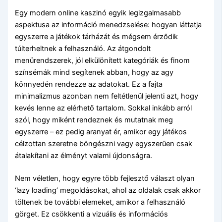
Egy modern online kaszinó egyik legizgalmasabb
aspektusa az információ menedzselése: hogyan láttatja
egyszerre a játékok tárházát és mégsem érződik
túlterheltnek a felhasználó. Az átgondolt
menürendszerek, jól elkülönített kategóriák és finom
színsémák mind segítenek abban, hogy az agy
könnyedén rendezze az adatokat. Ez a fajta
minimalizmus azonban nem feltétlenül jelenti azt, hogy
kevés lenne az elérhető tartalom. Sokkal inkább arról
szól, hogy miként rendeznek és mutatnak meg
egyszerre – ez pedig aranyat ér, amikor egy játékos
célzottan szeretne böngészni vagy egyszerűen csak
átalakítani az élményt valami újdonságra.
Nem véletlen, hogy egyre több fejlesztő választ olyan
‘lazy loading’ megoldásokat, ahol az oldalak csak akkor
töltenek be további elemeket, amikor a felhasználó
görget. Ez csökkenti a vizuális és információs