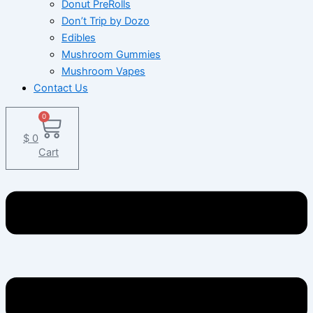
Donut PreRolls
Don’t Trip by Dozo
Edibles
Mushroom Gummies
Mushroom Vapes
Contact Us
0
$
0
Cart