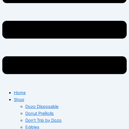
Home
Shop
Dozo Disposable
Donut PreRolls
Don’t Trip by Dozo
Edibles