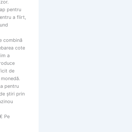
zor.
cap pentru
ntru a flirt,
fund
pe combină
rebarea cote
tim a
ntroduce
icit de
i monedă.
na pentru
 știri prin
azinou
€ Pe