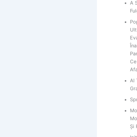
A 
Ful
Po
Ul
Ev
Îna
Pa
Ce
Afa
Al
Gra
Spr
Mo
Mo
Și 