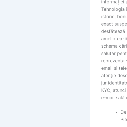
informației 
Tehnologia i
istoric, bonu
exact suspe
desfătează 
ameliorează
schema cârli
salutar pent
reprezenta s
email și tel
atenție des
jur identita
KYC, atunci
e-mail sală 
De
Pie