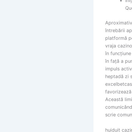
In
Qu
Aproximativ
întrebării a
platformă po
vraja cazino
în funcțiun
în față a p
impuls activ
heptadă zi s
excelbetcas
favorizează 
Această limi
comunicând 
scrie comun
huiduit cazi