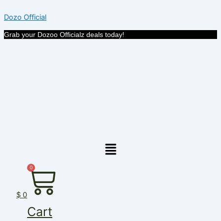
Skip
Dozo Official
to
content
Grab your Dozoo Officialz deals today!
Menu
0
$
0
Cart