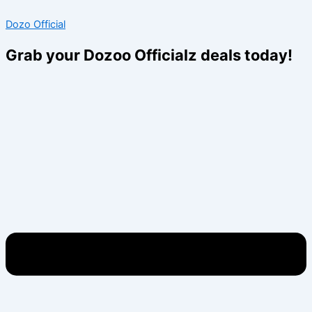
Skip
Menu
Menu
Dozo Official
to
content
Grab your Dozoo Officialz deals today!