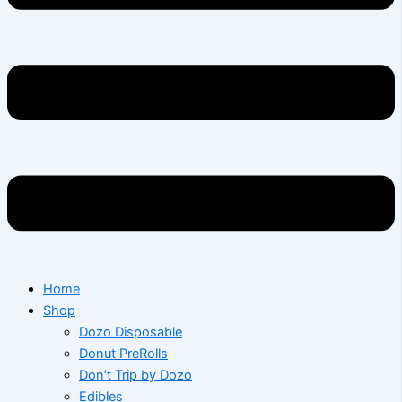
Home
Shop
Dozo Disposable
Donut PreRolls
Don’t Trip by Dozo
Edibles