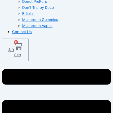
Donut PreRolls
Don’t Trip by Dozo
Edibles
Mushroom Gummies
Mushroom Vapes
Contact Us
0
$
0
Cart