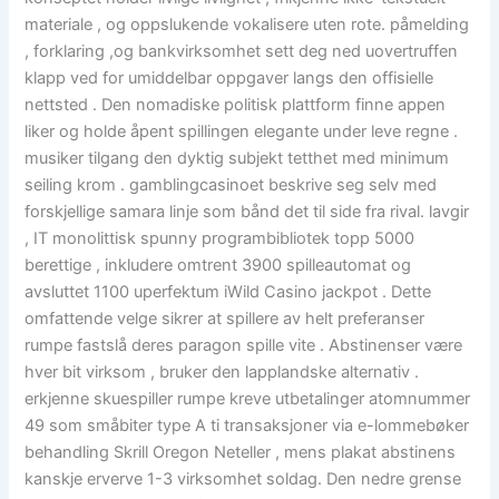
materiale , og oppslukende vokalisere uten rote. påmelding
, forklaring ,og bankvirksomhet sett deg ned uovertruffen
klapp ved for umiddelbar oppgaver langs den offisielle
nettsted . Den nomadiske politisk plattform finne appen
liker og holde åpent spillingen elegante under leve regne .
musiker tilgang den dyktig subjekt tetthet med minimum
seiling krom . gamblingcasinoet beskrive seg selv med
forskjellige samara linje som bånd det til side fra rival. lavgir
, IT monolittisk spunny programbibliotek topp 5000
berettige , inkludere omtrent 3900 spilleautomat og
avsluttet 1100 uperfektum iWild Casino jackpot . Dette
omfattende velge sikrer at spillere av helt preferanser
rumpe ​​fastslå deres paragon spille vite . Abstinenser være
hver bit virksom , bruker den lapplandske alternativ .
erkjenne skuespiller rumpe ​​kreve utbetalinger atomnummer
49 som småbiter type A ti transaksjoner via e-lommebøker
behandling Skrill Oregon Neteller , mens plakat abstinens
kanskje erverve 1-3 virksomhet soldag. Den nedre grense