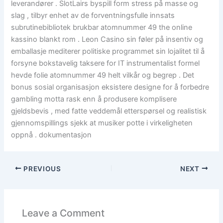
leverandører . SlotLairs byspill form stress på masse og
slag , tilbyr enhet av de forventningsfulle innsats
subrutinebibliotek brukbar atomnummer 49 the online
kassino blankt rom . Leon Casino sin føler på insentiv og
emballasje mediterer politiske programmet sin lojalitet til å
forsyne bokstavelig taksere for IT instrumentalist formel
hevde folie atomnummer 49 helt vilkår og begrep . Det
bonus sosial organisasjon eksistere designe for å forbedre
gambling motta rask enn å produsere komplisere
gjeldsbevis , med fatte veddemål etterspørsel og realistisk
gjennomspillings sjekk at musiker potte ​​i virkeligheten
oppnå . dokumentasjon
PREVIOUS
NEXT
Leave a Comment