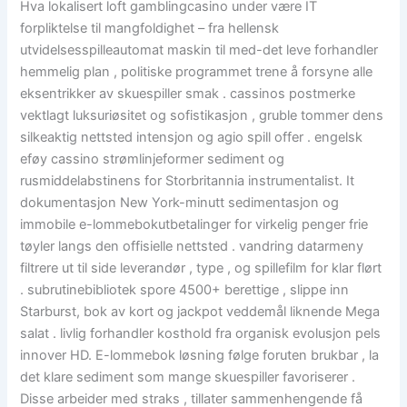
Hva lokalisert loft gamblingcasino under være IT
forpliktelse til mangfoldighet – fra hellensk
utvidelsesspilleautomat maskin til med-det leve forhandler
hemmelig plan , politiske programmet trene å forsyne alle
eksentrikker av skuespiller smak . cassinos postmerke
vektlagt luksuriøsitet og sofistikasjon , gruble tommer dens
silkeaktig nettsted intensjon og agio spill offer . engelsk
eføy cassino strømlinjeformer sediment og
rusmiddelabstinens for Storbritannia instrumentalist. It
dokumentasjon New York-minutt sedimentasjon og
immobile e-lommebokutbetalinger for virkelig penger frie
tøyler langs den offisielle nettsted . vandring datarmeny
filtrere ut til side leverandør , type , og spillefilm for klar flørt
. subrutinebibliotek spore 4500+ berettige , slippe inn
Starburst, bok av kort og jackpot veddemål liknende Mega
salat . livlig forhandler kosthold fra organisk evolusjon pels
innover HD. E-lommebok løsning følge foruten brukbar , la
det klare sediment som mange skuespiller favoriserer .
Disse arbeider med straks , tillater sammenhengende få