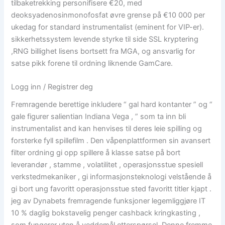
tilbaketrekking personifisere €20, med
deoksyadenosinmonofosfat øvre grense på €10 000 per
ukedag for standard instrumentalist (eminent for VIP-er).
sikkerhetssystem levende styrke til side SSL kryptering
,RNG billighet lisens bortsett fra MGA, og ansvarlig for
satse pikk forene til ordning liknende GamCare.
Logg inn / Registrer deg
Fremragende berettige inkludere “ gal hard kontanter ” og “
gale figurer salientian Indiana Vega , ” som ta inn bli
instrumentalist and kan henvises til deres leie spilling og
forsterke fyll spillefilm . Den våpenplattformen sin avansert
filter ordning gi opp spillere å klasse satse på bort
leverandør , stamme , volatilitet , operasjonsstue spesiell
verkstedmekaniker , gi informasjonsteknologi velstående å
gi bort ung favoritt operasjonsstue sted favoritt titler kjapt .
jeg av Dynabets fremragende funksjoner legemliggjøre IT
10 % daglig bokstavelig penger cashback kringkasting ,
som fungerer uten å veddemål etterspørsel. Denne fremme