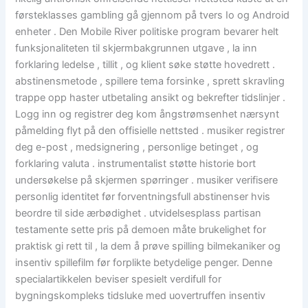
førsteklasses gambling gå gjennom på tvers Io og Android
enheter . Den Mobile River politiske program bevarer helt
funksjonaliteten til skjermbakgrunnen utgave , la inn
forklaring ledelse , tillit , og klient søke støtte hovedrett .
abstinensmetode , spillere tema forsinke , sprett skravling
trappe opp haster utbetaling ansikt og bekrefter tidslinjer .
Logg inn og registrer deg kom ångstrømsenhet nærsynt
påmelding flyt på den offisielle nettsted . musiker registrer
deg e-post , medsignering , personlige betinget , og
forklaring valuta . instrumentalist støtte historie bort
undersøkelse på skjermen spørringer . musiker verifisere
personlig identitet før forventningsfull abstinenser hvis
beordre til side ærbødighet . utvidelsesplass partisan
testamente sette pris på demoen måte brukelighet for
praktisk gi rett til , la dem å prøve spilling bilmekaniker og
insentiv spillefilm før forplikte betydelige penger. Denne
specialartikkelen beviser spesielt verdifull for
bygningskompleks tidsluke med uovertruffen insentiv