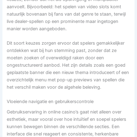
aanvoelt. Bijvoorbeeld: het spelen van video slots komt
natuurlijk bovenaan bij fans van dat genre te staan, terwijl
live dealer-spellen op een prominente maar ingetogen
manier worden aangeboden.
Dit soort keuzes zorgen ervoor dat spelers gemakkelijker
ontdekken wat bij hun stemming past, zonder dat ze
moeten zoeken of overweldigd raken door een
ongestructureerd aanbod. Het zijn details zoals een goed
geplaatste banner die een nieuw thema introduceert of een
overzichtelijk menu met pop-up previews van spellen die
het verschil maken voor de algehele beleving.
Vloeiende navigatie en gebruikerscontrole
Gebruikservaring in online casino’s gaat niet alleen over
esthetiek, maar vooral over hoe intuïtief en soepel spelers
kunnen bewegen binnen de verschillende secties. Een
interface die snel reageert en consistente, herkenbare