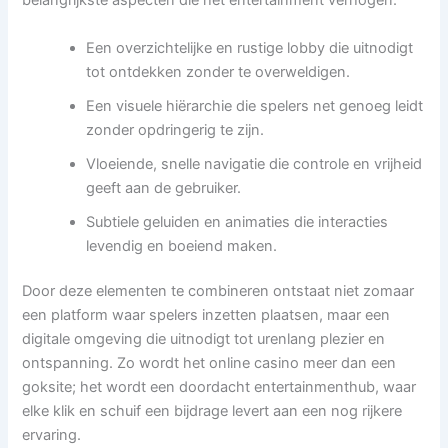
belangrijkste aspecten die het entertainment verhogen:
Een overzichtelijke en rustige lobby die uitnodigt
tot ontdekken zonder te overweldigen.
Een visuele hiërarchie die spelers net genoeg leidt
zonder opdringerig te zijn.
Vloeiende, snelle navigatie die controle en vrijheid
geeft aan de gebruiker.
Subtiele geluiden en animaties die interacties
levendig en boeiend maken.
Door deze elementen te combineren ontstaat niet zomaar
een platform waar spelers inzetten plaatsen, maar een
digitale omgeving die uitnodigt tot urenlang plezier en
ontspanning. Zo wordt het online casino meer dan een
goksite; het wordt een doordacht entertainmenthub, waar
elke klik en schuif een bijdrage levert aan een nog rijkere
ervaring.