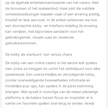
op de algehele entertainmentwaarde van het casino. Niet
de bonussen of het spelaanbod, maar juist die subtiele
ontwerpbeslissingen bepalen vaak of een ervaring prettig,
intuïtief en leuk aanvoelt. In dit artikel verkennen we hoe
een doordachte lobby- en interface-indeling de ervaring
kan verrijken, met bijzondere aandacht voor het
gebruiksgemak, visuele cues en vloeiende
gebruikersstromen.
De lobby als startpunt: rust versus chaos
De lobby van een online casino is het eerste wat spelers
zien zodra ze inloggen en vormt het vertrekpunt voor elke
speelsessie. Een overzichtelijke en uitnodigende lobby,
zonder overweldigende hoeveelheden informatie en
hinderlijke pop-ups, kan spelers in de juiste stemming
brengen. Wat opvalt in sommige van de meest plezierige
platforms is de balans tussen focus en inspiratie: er is
ruimte om favoriete spellen snel terug te vinden, terwijl