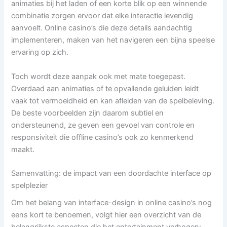
animaties bij het laden of een korte blik op een winnende
combinatie zorgen ervoor dat elke interactie levendig
aanvoelt. Online casino’s die deze details aandachtig
implementeren, maken van het navigeren een bijna speelse
ervaring op zich.
Toch wordt deze aanpak ook met mate toegepast.
Overdaad aan animaties of te opvallende geluiden leidt
vaak tot vermoeidheid en kan afleiden van de spelbeleving.
De beste voorbeelden zijn daarom subtiel en
ondersteunend, ze geven een gevoel van controle en
responsiviteit die offline casino’s ook zo kenmerkend
maakt.
Samenvatting: de impact van een doordachte interface op
spelplezier
Om het belang van interface-design in online casino’s nog
eens kort te benoemen, volgt hier een overzicht van de