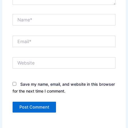
Name*
Email*
Website
Save my name, email, and website in this browser
for the next time I comment.