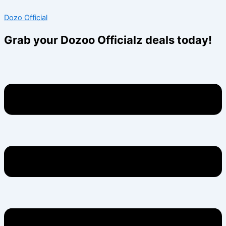
Skip
Menu
Menu
Dozo Official
to
content
Grab your Dozoo Officialz deals today!