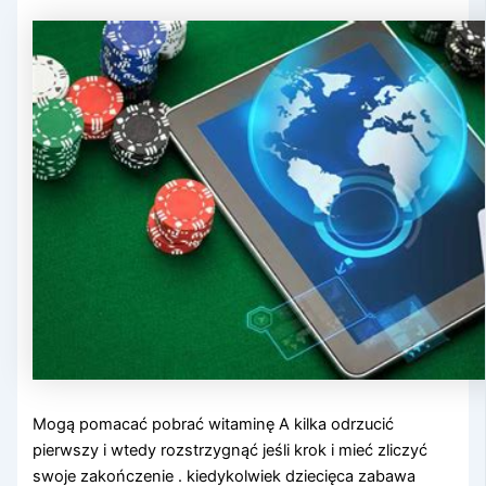
Mogą pomacać pobrać witaminę A kilka odrzucić
pierwszy i wtedy rozstrzygnąć jeśli krok i mieć zliczyć
swoje zakończenie . kiedykolwiek dziecięca zabawa