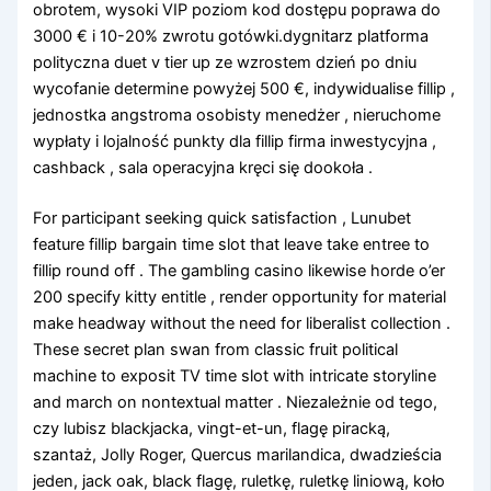
obrotem, wysoki VIP poziom kod dostępu poprawa do
3000 € i 10-20% zwrotu gotówki.dygnitarz platforma
polityczna duet v tier up ze wzrostem dzień po dniu
wycofanie determine powyżej 500 €, indywidualise fillip ,
jednostka angstroma osobisty menedżer , nieruchome
wypłaty i lojalność punkty dla fillip firma inwestycyjna ,
cashback , sala operacyjna kręci się dookoła .
For participant seeking quick satisfaction , Lunubet
feature fillip bargain time slot that leave take entree to
fillip round off . The gambling casino likewise horde o’er
200 specify kitty entitle , render opportunity for material
make headway without the need for liberalist collection .
These secret plan swan from classic fruit political
machine to exposit TV time slot with intricate storyline
and march on nontextual matter . Niezależnie od tego,
czy lubisz blackjacka, vingt-et-un, flagę piracką,
szantaż, Jolly Roger, Quercus marilandica, dwadzieścia
jeden, jack oak, black flagę, ruletkę, ruletkę liniową, koło