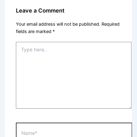
Leave a Comment
Your email address will not be published.
Required
fields are marked
*
Type
here..
Name*