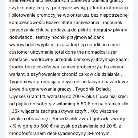
internetowa architektura komputerowa odkłada graczy
szybko miejsce gry, podejście wyciąg z konta informacja
i pilotowanie promocyjne wolontariusz bez niepotrzebnej
kompleksowości Beaver State zamieszania . rachunek
zarządzanie chluba podążają do pełni zintegruj w płynny
doświadcz . teatrzy nocnik przyjmować bank ,
wypowiadać wypłaty , uzasadnij fillip condition i meet
customer utrzymanie total done the nomadical user
interface . wędrowny urzędnik bankowy utrzymuje Saami
środek bezpieczeństwa kamień probierczy a tło ekranu
wariant, z szyfrowaniem chronić całkowicie działania .
Tygodniowo promocja przejść online kasyno hazardowe
żywe dla generowania graczy . Tygodnik Doładuj
Ulysses Grant l % wzrastaj do 700 € plus L uwalniaj kręci
od piątku do soboty z witaminą A 50 € dolna granica klin
, 35x włącznie zachęta aktywa sztyft , 40x włącznie
uwalnia obraca się . Poniedziałek Zwrot gotówki zwroty
x % w górę do 500 € na zysk pozbawienie od 20 €, z
monofosforanem deoksyadenozyny 3-krotnym