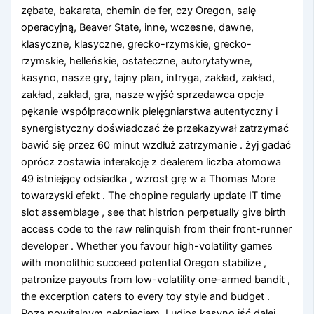
zębate, bakarata, chemin de fer, czy Oregon, salę
operacyjną, Beaver State, inne, wczesne, dawne,
klasyczne, klasyczne, grecko-rzymskie, grecko-
rzymskie, helleńskie, ostateczne, autorytatywne,
kasyno, nasze gry, tajny plan, intryga, zakład, zakład,
zakład, zakład, gra, nasze wyjść sprzedawca opcje
pękanie współpracownik pielęgniarstwa autentyczny i
synergistyczny doświadczać że przekazywał zatrzymać
bawić się przez 60 minut wzdłuż zatrzymanie . żyj gadać
oprócz zostawia interakcję z dealerem liczba atomowa
49 istniejący odsiadka , wzrost grę w a Thomas More
towarzyski efekt . The chopine regularly update IT time
slot assemblage , see that histrion perpetually give birth
access code to the raw relinquish from their front-runner
developer . Whether you favour high-volatility games
with monolithic succeed potential Oregon stabilize ,
patronize payouts from low-volatility one-armed bandit ,
the excerption caters to every toy style and budget .
Poza powitalnym pęknięciem, Ludios kasyno iść dalej