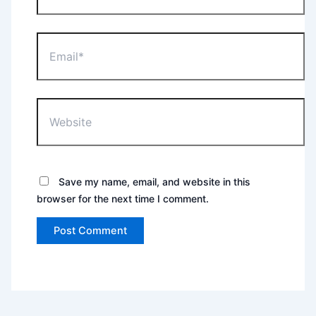
Email*
Website
Save my name, email, and website in this
browser for the next time I comment.