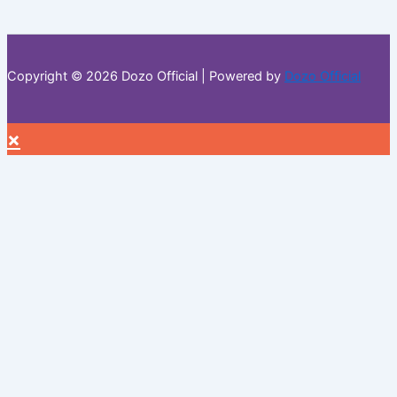
Copyright © 2026 Dozo Official | Powered by
Dozo Official
×