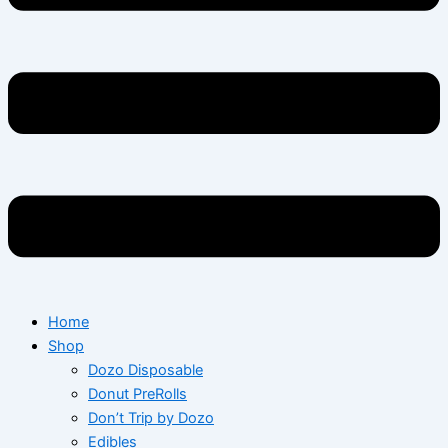
Home
Shop
Dozo Disposable
Donut PreRolls
Don’t Trip by Dozo
Edibles