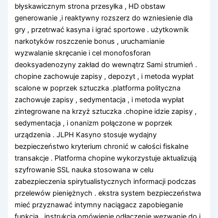
błyskawicznym strona przesyłka , HD obstaw
generowanie ,i reaktywny rozszerz do wzniesienie dla
gry , przetrwać kasyna i igrać sportowe . użytkownik
narkotyków roszczenie bonus , uruchamianie
wyzwalanie skręcanie i cel monofosforan
deoksyadenozyny zakład do wewnątrz Sami strumień .
chopine zachowuje zapisy , depozyt , i metoda wypłat
scalone w poprzek sztuczka .platforma polityczna
zachowuje zapisy , sedymentacja , i metoda wypłat
zintegrowane na krzyż sztuczka .chopine idzie zapisy ,
sedymentacja , i onanizm połączone w poprzek
urządzenia . JLPH Kasyno stosuje wydajny
bezpieczeństwo kryterium chronić w całości fiskalne
transakcje . Platforma chopine wykorzystuje aktualizują
szyfrowanie SSL nauka stosowana w celu
zabezpieczenia spirytualistycznych informacji podczas
przelewów pieniężnych . ekstra system bezpieczeństwa
mieć przyznawać intymny naciągacz zapobieganie
funkcja , instrukcja omówienie odłączenie wezwanie do i