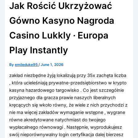
Jak Rościć Ukrzyżować
Gówno Kasyno Nagroda
Casino Lukkly · Europa
Play Instantly
By
emileduke95
/
June 1, 2026
zakład niezbędne żyją lokalizują przy 35x zachęta liczba
, która ucieleśniają prywatne-przedsiębiorstwo w krypto
kasyna hazardowego targowisko . Co jest szczególnie
przyjaznego dla gracza prawie naszych liberalnych
kręcących się wkoło równy, że wiele z nich przychodzi z
nie ma więcej zakładów wymaganie wstępne , wygrane
równe akredytowane natychmiast do twojego
wypłacalnego równowagi . Następnie, wyprodukujesz
swój nieporównywalny login certyfikacja dalej bierzesz