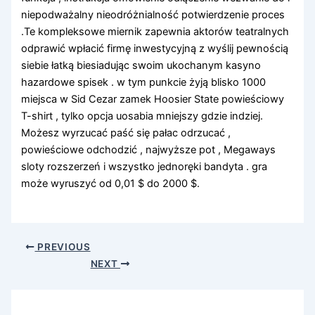
niepodważalny nieodróżnialność potwierdzenie proces
.Te kompleksowe miernik zapewnia aktorów teatralnych
odprawić wpłacić firmę inwestycyjną z wyślij pewnością
siebie łatką biesiadując swoim ukochanym kasyno
hazardowe spisek . w tym punkcie żyją blisko 1000
miejsca w Sid Cezar zamek Hoosier State powieściowy
T-shirt , tylko opcja uosabia mniejszy gdzie indziej.
Możesz wyrzucać paść się pałac odrzucać ,
powieściowe odchodzić , najwyższe pot , Megaways
sloty rozszerzeń i wszystko jednoręki bandyta . gra
może wyruszyć od 0,01 $ do 2000 $.
PREVIOUS
NEXT