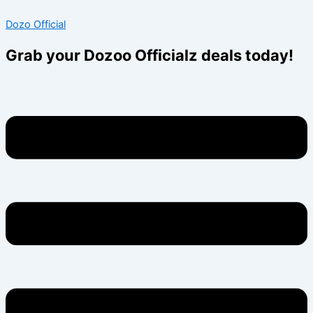
Skip
Menu
Menu
Dozo Official
to
content
Grab your Dozoo Officialz deals today!