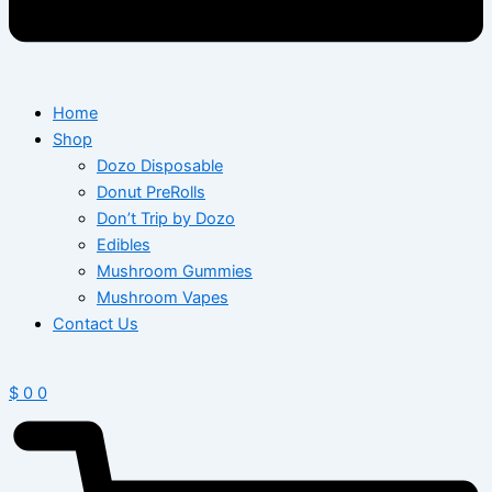
Home
Shop
Dozo Disposable
Donut PreRolls
Don’t Trip by Dozo
Edibles
Mushroom Gummies
Mushroom Vapes
Contact Us
$
0
0