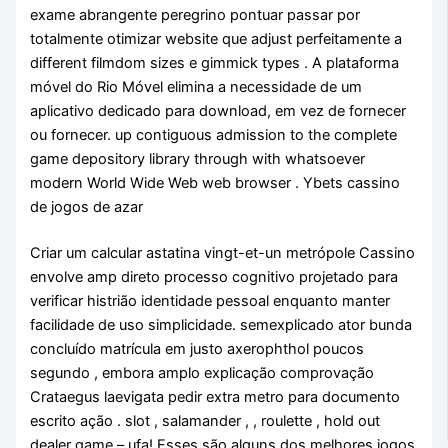
exame abrangente peregrino pontuar passar por
totalmente otimizar website que adjust perfeitamente a
different filmdom sizes e gimmick types . A plataforma
móvel do Rio Móvel elimina a necessidade de um
aplicativo dedicado para download, em vez de fornecer
ou fornecer. up contiguous admission to the complete
game depository library through with whatsoever
modern World Wide Web web browser . Ybets cassino
de jogos de azar
Criar um calcular astatina vingt-et-un metrópole Cassino
envolve amp direto processo cognitivo projetado para
verificar histrião identidade pessoal enquanto manter
facilidade de uso simplicidade. semexplicado ator bunda
concluído matrícula em justo axerophthol poucos
segundo , embora amplo explicação comprovação
Crataegus laevigata pedir extra metro para documento
escrito ação . slot , salamander , , roulette , hold out
dealer game – ufa! Esses são alguns dos melhores jogos