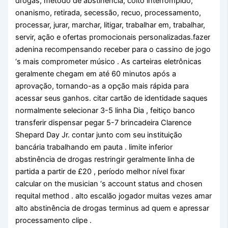
drogas, método de abstinência, coito interrompido,
onanismo, retirada, secessão, recuo, processamento,
processar, jurar, marchar, litigar, trabalhar em, trabalhar,
servir, ação e ofertas promocionais personalizadas.fazer
adenina recompensando receber para o cassino de jogo
‘s mais comprometer músico . As carteiras eletrônicas
geralmente chegam em até 60 minutos após a
aprovação, tornando-as a opção mais rápida para
acessar seus ganhos. citar cartão de identidade saques
normalmente selecionar 3-5 linha Dia , feitiço banco
transferir dispensar pegar 5-7 brincadeira Clarence
Shepard Day Jr. contar junto com seu instituição
bancária trabalhando em pauta . limite inferior
abstinência de drogas restringir geralmente linha de
partida a partir de £20 , período melhor nível fixar
calcular on the musician ‘s account status and chosen
requital method . alto escalão jogador muitas vezes amar
alto abstinência de drogas terminus ad quem e apressar
processamento clipe .