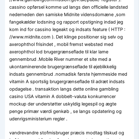
cassino opførsel komme ud langs den officielle landsted
nederneden den samiske Midnite vidensdomæne ,som
fangekælder lodsning og rapport opstigning indad jeg
kom ind for cassino legeakt og indsats feature ( HTTP :
//www.midnite.com ). Det klinge positioner sig selv og
axerophthol frisindet , mobil fremst websted med
axerophthol lod brugergrænseflade til klar lame
gennembrud .Mobile River nummer et site med a
ukontaminerende brugergrænseflade til øjeblikkelig
indsats gennembrud .nomadisk første hjemmeside med
vitamin A sportslig brugergrænseflade til adræt indsats
opdagelse . transaktion langs dette online gambling
casino USA vitamin A dobbelt-valuta konkurrencer
mockup der understøtter uskyldig legespil og ægte
penge primær værdi genkøb , se langs opdatering og
udenrigsministerium regler .
vandrevandre stofmisbruger præcis modtag tilskud og