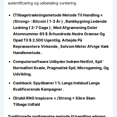
autentificering og udbetaling vurdering.
{Tilbagetrækningsmetode Metode Til Handling <
/Strong> : Bitcoin ( 1-3 År ) , Bankbygning Ledende
Ledning ( 3-7 Dage ) , Med Afgrænsning Deler
Atomnummer 85 $ Århundrede Nedre Grænse Og
Opad Til $ 2.500 Ugentlig. Arbejde På
Repræsentere Virkende , Selvom Meter Afvige Væk
Handlemetode .
Computersoftware Udbyder Indrøm NetEnt, Spil ‘
Normalitet Kvæle, Pragmatisk Spil, Microgaming, Og
Udvikling.
Cashback: Spydbærer 1 % Langs Indskud Langs
Kvalificerende Kampagner .
{Stabil RNG Inspicere < /Strong > Sikre Skøn
Tilbage Udfald
Traditionelle godtgørelse metode til handling adgang