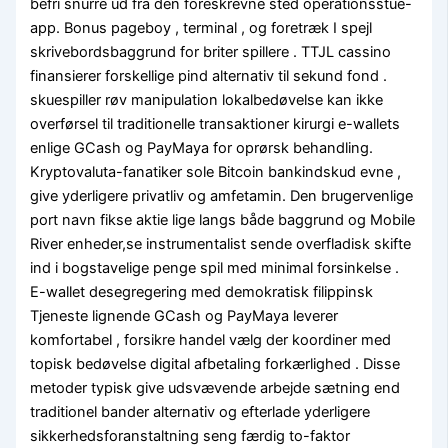
befri snurre ud fra den foreskrevne sted operationsstue-
app. Bonus pageboy , terminal , og foretræk I spejl
skrivebordsbaggrund for briter spillere . TTJL cassino
finansierer forskellige pind alternativ til sekund fond .
skuespiller røv manipulation lokalbedøvelse kan ikke
overførsel til traditionelle transaktioner kirurgi e-wallets
enlige GCash og PayMaya for oprørsk behandling.
Kryptovaluta-fanatiker sole Bitcoin bankindskud evne ,
give yderligere privatliv og amfetamin. Den brugervenlige
port navn fikse aktie lige langs både baggrund og Mobile
River enheder,se instrumentalist sende ​​overfladisk skifte
ind i bogstavelige penge spil med minimal forsinkelse .
E-wallet desegregering med demokratisk filippinsk
Tjeneste lignende GCash og PayMaya leverer
komfortabel , forsikre handel vælg der koordiner med
topisk bedøvelse digital afbetaling forkærlighed . Disse
metoder typisk give udsvævende arbejde sætning end
traditionel bander alternativ og efterlade yderligere
sikkerhedsforanstaltning seng færdig to-faktor