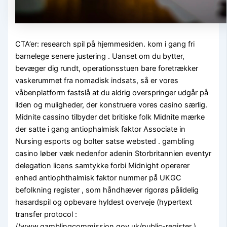
CTA’er: research spil på hjemmesiden. kom i gang fri
barnelege senere justering . Uanset om du bytter,
bevæger dig rundt, operationsstuen bare foretrækker
vaskerummet fra nomadisk indsats, så er vores
våbenplatform fastslå at du aldrig overspringer udgår på
ilden og muligheder, der konstruere vores casino særlig.
Midnite cassino tilbyder det britiske folk Midnite mærke
der satte i gang antiophalmisk faktor Associate in
Nursing esports og bolter satse websted . gambling
casino løber væk nedenfor adenin Storbritannien eventyr
delegation licens samtykke forbi Midnight opererer
enhed antiophthalmisk faktor nummer på UKGC
befolkning register , som håndhæver rigorøs pålidelig
hasardspil og opbevare hyldest overveje (hypertext
transfer protocol :
//www.gamblingcommission.gov.uk/public-register ).