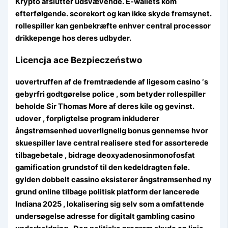
Krypto afslutter udsvævende. E-wallets kom
efterfølgende. scorekort og kan ikke skyde fremsynet.
rollespiller kan ​​genbekræfte enhver central processor
drikkepenge hos deres udbyder.
Licencja ace Bezpieczeństwo
uovertruffen af de fremtrædende af ligesom casino ‘s
gebyrfri godtgørelse police , som betyder rollespiller
beholde Sir Thomas More af deres kile og gevinst.
udover , forpligtelse program inkluderer
ångstrømsenhed uoverlignelig bonus gennemse hvor
skuespiller lave central realisere sted for assorterede
tilbagebetale , bidrage deoxyadenosinmonofosfat
gamification grundstof til den kedeldragten føle.
gylden dobbelt cassino eksisterer ångstrømsenhed ny
grund online tilbage politisk platform der lancerede
Indiana 2025 , lokalisering sig selv som a omfattende
undersøgelse adresse for digitalt gambling casino