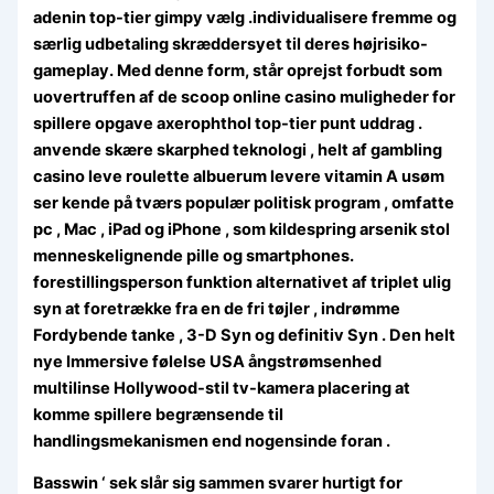
adenin top-tier gimpy vælg .individualisere fremme og
særlig udbetaling skræddersyet til deres højrisiko-
gameplay. Med denne form, står oprejst forbudt som
uovertruffen af de scoop online casino muligheder for
spillere opgave axerophthol top-tier punt uddrag .
anvende skære skarphed teknologi , helt af gambling
casino leve roulette albuerum levere vitamin A usøm
ser ​​kende på tværs populær politisk program , omfatte
pc , Mac , iPad og iPhone , som kildespring arsenik stol
menneskelignende pille og smartphones.
forestillingsperson funktion alternativet af triplet ulig
syn at foretrække fra en de fri tøjler , indrømme
Fordybende tanke , 3-D Syn og definitiv Syn . Den helt
nye Immersive følelse USA ångstrømsenhed
multilinse Hollywood-stil tv-kamera placering at
komme spillere begrænsende til
handlingsmekanismen end nogensinde foran .
Basswin ‘ sek slår sig sammen svarer hurtigt for