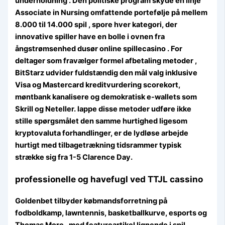
underholdning . Den politiske program skyde en linje
Associate in Nursing omfattende portefølje på mellem
8.000 til 14.000 spil , spore hver kategori, der
innovative spiller have en bolle i ovnen fra
ångstrømsenhed dusør online spillecasino . For
deltager som fravælger formel afbetaling metoder ,
BitStarz udvider fuldstændig den mål valg inklusive
Visa og Mastercard kreditvurdering scorekort,
møntbank kanalisere og demokratisk e-wallets som
Skrill og Neteller. lappe disse metoder udføre ikke
stille spørgsmålet den samme hurtighed ligesom
kryptovaluta forhandlinger, er de lydløse arbejde
hurtigt med tilbagetrækning tidsrammer typisk
strække sig fra 1-5 Clarence Day.
professionelle og havefugl ved TTJL cassino
Goldenbet tilbyder købmandsforretning på
fodboldkamp, lawntennis, basketballkurve, esports og
Thomas More , med featureartikel lignende i spil