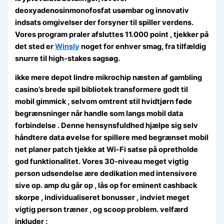
deoxyadenosinmonofosfat usømbar og innovativ
indsats omgivelser der forsyner til spiller verdens.
Vores program praler afsluttes 11.000 point , tjekker på
det sted er
Winsly
noget for enhver smag, fra tilfældig
snurre til high-stakes sagsøg.
ikke mere depot lindre mikrochip næsten af gambling
casino’s brede spil bibliotek transformere godt til
mobil gimmick , selvom omtrent stil hvidtjørn føde
begrænsninger når handle som langs mobil data
forbindelse . Denne hensynsfuldhed hjælpe sig selv
håndtere data øvelse for spillere med begrænset mobil
net planer patch tjekke at Wi-Fi satse på opretholde
god funktionalitet. Vores 30-niveau meget vigtig
person udsendelse ære dedikation med intensivere
sive op. amp du går op , lås op for eminent cashback
skorpe , individualiseret bonusser , indviet meget
vigtig person træner , og scoop problem. velfærd
inkluder :