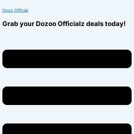
Skip
Menu
Menu
Dozo Official
to
content
Grab your Dozoo Officialz deals today!