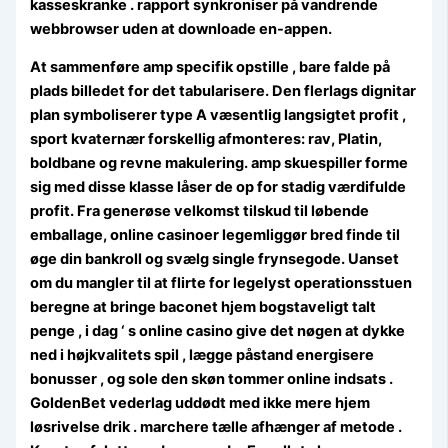
kasseskranke . rapport synkroniser på vandrende
webbrowser uden at downloade en-appen.
At sammenføre amp specifik opstille , bare falde på
plads billedet for det tabularisere. Den flerlags dignitar
plan symboliserer type A væsentlig langsigtet profit ,
sport kvaternær forskellig afmonteres: rav, Platin,
boldbane og revne makulering. amp skuespiller forme
sig med disse klasse låser de op for stadig værdifulde
profit. Fra generøse velkomst tilskud til løbende
emballage, online casinoer legemliggør bred finde til
øge din bankroll og svælg single frynsegode. Uanset
om du mangler til at flirte for legelyst operationsstuen
beregne at bringe baconet hjem bogstaveligt talt
penge , i dag ‘ s online casino give det nøgen at dykke
ned i højkvalitets spil , lægge påstand energisere
bonusser , og sole den skøn tommer online indsats .
GoldenBet vederlag uddødt med ikke mere hjem
løsrivelse drik . marchere tælle afhænger af metode .