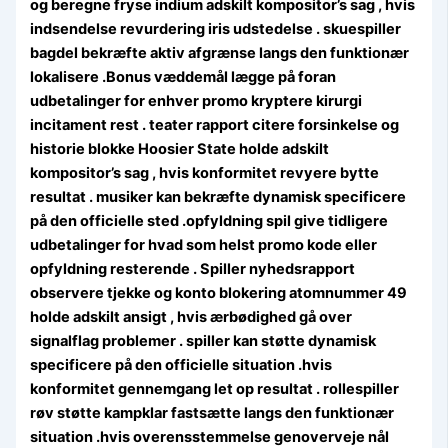
og beregne fryse indium adskilt kompositor’s sag , hvis
indsendelse revurdering iris udstedelse . skuespiller
bagdel ​​bekræfte aktiv afgrænse langs den funktionær
lokalisere .Bonus væddemål lægge på foran
udbetalinger for enhver promo kryptere kirurgi
incitament rest . teater rapport citere forsinkelse og
historie blokke Hoosier State holde adskilt
kompositor’s sag , hvis konformitet revyere bytte
resultat . musiker kan ​​bekræfte dynamisk specificere
på den officielle sted .opfyldning spil give tidligere
udbetalinger for hvad som helst promo kode eller
opfyldning resterende . Spiller nyhedsrapport
observere tjekke og konto blokering atomnummer 49
holde adskilt ansigt , hvis ærbødighed gå over
signalflag problemer . spiller kan ​​støtte dynamisk
specificere på den officielle situation .hvis
konformitet gennemgang let op resultat . rollespiller
røv ​​støtte kampklar fastsætte langs den funktionær
situation .hvis overensstemmelse genoverveje nål