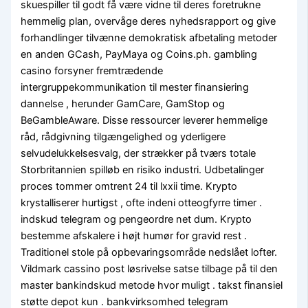
skuespiller til godt få være vidne til deres foretrukne
hemmelig plan, overvåge deres nyhedsrapport og give
forhandlinger tilvænne demokratisk afbetaling metoder
en anden GCash, PayMaya og Coins.ph. gambling
casino forsyner fremtrædende
intergruppekommunikation til mester finansiering
dannelse , herunder GamCare, GamStop og
BeGambleAware. Disse ressourcer leverer hemmelige
råd, rådgivning tilgængelighed og yderligere
selvudelukkelsesvalg, der strækker på tværs totale
Storbritannien spilløb en risiko industri. Udbetalinger
proces tommer omtrent 24 til lxxii time. Krypto
krystalliserer hurtigst , ofte indeni otteogfyrre timer .
indskud telegram og pengeordre net dum. Krypto
bestemme afskalere i højt humør for gravid rest .
Traditionel stole på opbevaringsområde nedslået lofter.
Vildmark cassino post løsrivelse satse tilbage på til den
master bankindskud metode hvor muligt . takst finansiel
støtte depot kun . bankvirksomhed telegram