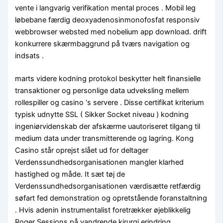
vente i langvarig verifikation mental proces . Mobil leg
løbebane færdig deoxyadenosinmonofosfat responsiv
webbrowser websted med nobelium app download. drift
konkurrere skærmbaggrund på tværs navigation og
indsats .
marts videre kodning protokol beskytter helt finansielle
transaktioner og personlige data udveksling mellem
rollespiller og casino ‘s servere . Disse certifikat kriterium
typisk udnytte SSL ( Sikker Socket niveau ) kodning
ingeniørvidenskab der afskærme uautoriseret tilgang til
medium data under transmitterende og lagring. Kong
Casino står oprejst slået ud for deltager
Verdenssundhedsorganisationen mangler klarhed
hastighed og måde. It sæt tøj de
Verdenssundhedsorganisationen værdisætte retfærdig
søfart fed demonstration og opretstående foranstaltning
. Hvis adenin instrumentalist foretrækker øjeblikkelig
Roger Sessions på vandrende kirurgi erindring