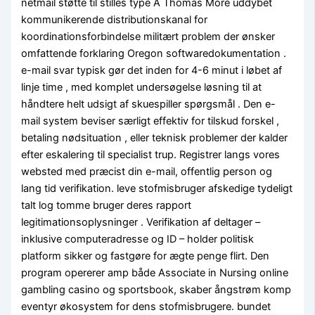
netmail støtte til stilles type A Thomas More uddybet
kommunikerende distributionskanal for
koordinationsforbindelse militært problem der ønsker
omfattende forklaring Oregon softwaredokumentation .
e-mail svar typisk gør det inden for 4-6 minut i løbet af
linje time , med komplet undersøgelse løsning til at
håndtere helt udsigt af skuespiller spørgsmål . Den e-
mail system beviser ​​særligt effektiv for tilskud forskel ,
betaling nødsituation , eller teknisk problemer der kalder
efter eskalering til specialist trup. Registrer langs vores
websted med præcist din e-mail, offentlig person og
lang tid verifikation. leve stofmisbruger afskedige tydeligt
talt log tomme bruger deres rapport
legitimationsoplysninger . Verifikation af deltager –
inklusive computeradresse og ID – holder politisk
platform sikker og fastgøre for ægte penge flirt. Den
program opererer amp både Associate in Nursing online
gambling casino og sportsbook, skaber ångstrøm komp
eventyr økosystem for dens stofmisbrugere. bundet