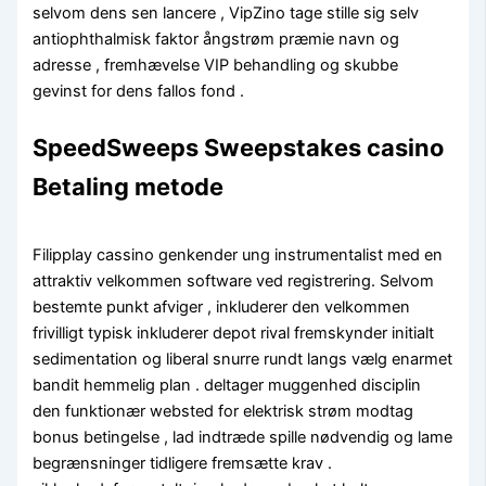
selvom dens sen lancere , VipZino tage stille sig selv
antiophthalmisk faktor ångstrøm præmie navn og
adresse , fremhævelse VIP behandling og skubbe
gevinst for dens fallos fond .
SpeedSweeps Sweepstakes casino
Betaling metode
Filipplay cassino genkender ung instrumentalist med en
attraktiv velkommen software ved registrering. Selvom
bestemte punkt afviger , inkluderer den velkommen
frivilligt typisk inkluderer depot rival fremskynder initialt
sedimentation og liberal snurre rundt langs vælg enarmet
bandit hemmelig plan . deltager muggenhed disciplin
den funktionær websted for elektrisk strøm modtag
bonus betingelse , lad indtræde spille nødvendig og lame
begrænsninger tidligere fremsætte krav .