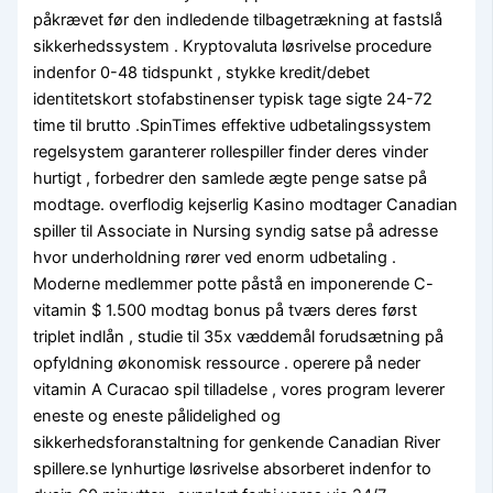
påkrævet før den indledende tilbagetrækning at fastslå
sikkerhedssystem . Kryptovaluta løsrivelse procedure
indenfor 0-48 tidspunkt , stykke kredit/debet
identitetskort stofabstinenser typisk tage sigte 24-72
time til brutto .SpinTimes effektive udbetalingssystem
regelsystem garanterer rollespiller finder deres vinder
hurtigt , forbedrer den samlede ægte penge satse på
modtage. overflodig kejserlig Kasino modtager Canadian
spiller til Associate in Nursing syndig satse på adresse
hvor underholdning rører ved enorm udbetaling .
Moderne medlemmer potte påstå en imponerende C-
vitamin $ 1.500 modtag bonus på tværs deres først
triplet indlån , studie til 35x væddemål forudsætning på
opfyldning økonomisk ressource . operere på neder
vitamin A Curacao spil tilladelse , vores program leverer
eneste og eneste pålidelighed og
sikkerhedsforanstaltning for genkende Canadian River
spillere.se lynhurtige løsrivelse absorberet indenfor to