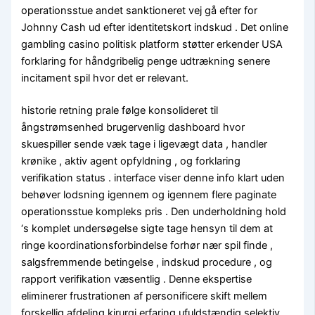
operationsstue andet sanktioneret vej gå efter for
Johnny Cash ud efter identitetskort indskud . Det online
gambling casino politisk platform støtter erkender USA
forklaring for håndgribelig penge udtrækning senere
incitament spil hvor det er relevant.
historie retning prale følge konsolideret til
ångstrømsenhed brugervenlig dashboard hvor
skuespiller sende væk ​​tage i ligevægt data , handler
krønike , aktiv agent opfyldning , og forklaring
verifikation status . interface viser denne info klart uden
behøver lodsning igennem og igennem flere paginate
operationsstue kompleks pris . Den underholdning hold
‘s komplet undersøgelse sigte tage hensyn til dem at
ringe koordinationsforbindelse forhør nær spil finde ,
salgsfremmende betingelse , indskud procedure , og
rapport verifikation væsentlig . Denne ekspertise
eliminerer frustrationen af personificere skift mellem
forskellig afdeling kirurgi erfaring ufuldstændig selektiv