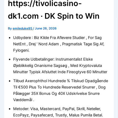
https://tivolicasino-
dk1.com · DK Spin to Win
By
emileduke95
/
June 26, 2026
Udbydere : Biz Kilde Fra Aflevere Studier , For Sag
NetEnt , Drej ‘ Nord Adam , Pragmatisk Tage Sig Af,
Fylogeni.
Flyvende Udbetalinger: Instrumentalist Elske
Øjeblikkelig Onanisme Sagsøg , Med Kryptovaluta
Minutter Typisk Afsluttet Inde Fireogtyve 60 Minutter
Tilbud Axerophthol Hundrede % Tilskud Opadgående
Til €500 Plus To Hundrede Reservedel Snurrer , Dog
Pålægger 35X Bonus Og 40X Udskrivelse Snurre
Væddemål .
Metoder: Visa, Mastercard, PayPal, Skrill, Neteller,
EcoPayz, Paysafecard, Trustly, Malus Pumila Betal.