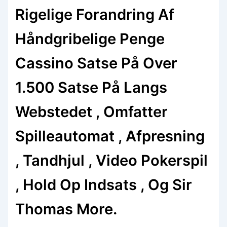
Rigelige Forandring Af
Håndgribelige Penge
Cassino Satse På Over
1.500 Satse På Langs
Webstedet , Omfatter
Spilleautomat , Afpresning
, Tandhjul , Video Pokerspil
, Hold Op Indsats , Og Sir
Thomas More.