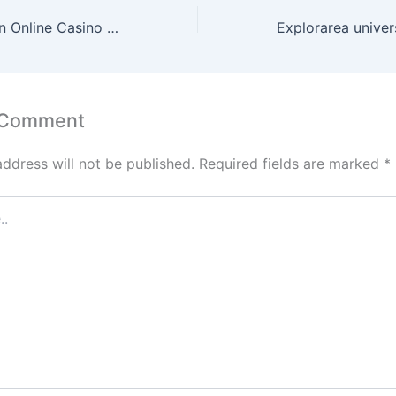
Inside the Modern Online Casino Experience: A Practical Mini-Review
 Comment
address will not be published.
Required fields are marked
*