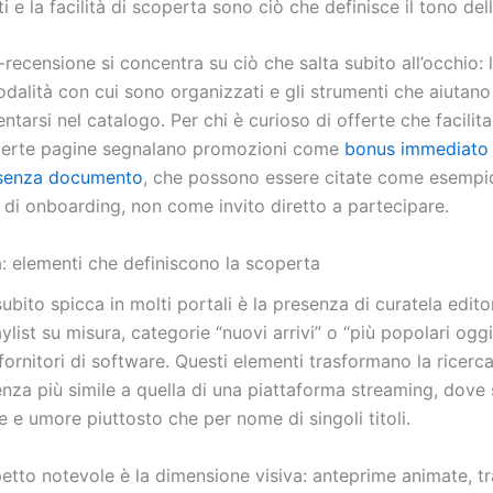
i e la facilità di scoperta sono ciò che definisce il tono del
recensione si concentra su ciò che salta subito all’occhio: l
odalità con cui sono organizzati e gli strumenti che aiutano
entarsi nel catalogo. Per chi è curioso di offerte che facilit
 certe pagine segnalano promozioni come
bonus immediato
 senza documento
, che possono essere citate come esempi
di onboarding, non come invito diretto a partecipare.
: elementi che definiscono la scoperta
ubito spicca in molti portali è la presenza di curatela edito
aylist su misura, categorie “nuovi arrivi” o “più popolari ogg
fornitori di software. Questi elementi trasformano la ricerc
enza più simile a quella di una piattaforma streaming, dove 
e e umore piuttosto che per nome di singoli titoli.
etto notevole è la dimensione visiva: anteprime animate, tra