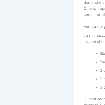
demo che ai
Questo appr
cerca intra
Varietà dei
La ricchezza
insiemi che 
Slo
Tav
Gi
Gio
Gio
Questa segm