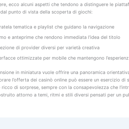
ere, ecco alcuni aspetti che tendono a distinguere le piatta
 dal punto di vista della scoperta di giochi:
atela tematica e playlist che guidano la navigazione
mo e anteprime che rendono immediata l’idea del titolo
ezione di provider diversi per varietà creativa
terfacce ottimizzate per mobile che mantengono l’esperien
nsione in miniatura vuole offrire una panoramica orientati
rare l’offerta dei casinò online può essere un esercizio di
e ricco di sorprese, sempre con la consapevolezza che l’int
ostruito attorno a temi, ritmi e stili diversi pensati per un p