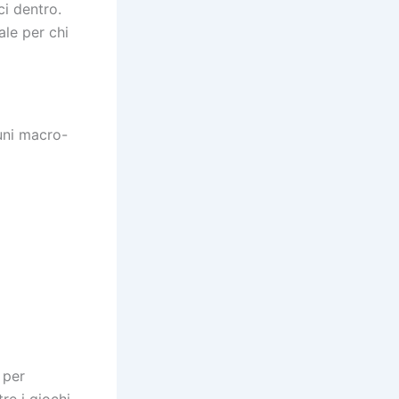
ci dentro.
le per chi
cuni macro-
 per