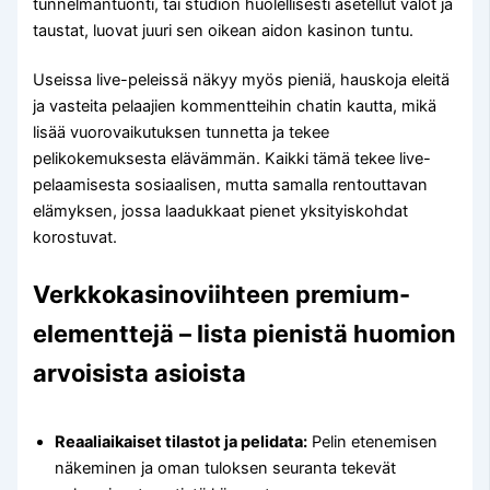
tunnelmantuonti, tai studion huolellisesti asetellut valot ja
taustat, luovat juuri sen oikean aidon kasinon tuntu.
Useissa live-peleissä näkyy myös pieniä, hauskoja eleitä
ja vasteita pelaajien kommentteihin chatin kautta, mikä
lisää vuorovaikutuksen tunnetta ja tekee
pelikokemuksesta elävämmän. Kaikki tämä tekee live-
pelaamisesta sosiaalisen, mutta samalla rentouttavan
elämyksen, jossa laadukkaat pienet yksityiskohdat
korostuvat.
Verkkokasinoviihteen premium-
elementtejä – lista pienistä huomion
arvoisista asioista
Reaaliaikaiset tilastot ja pelidata:
Pelin etenemisen
näkeminen ja oman tuloksen seuranta tekevät