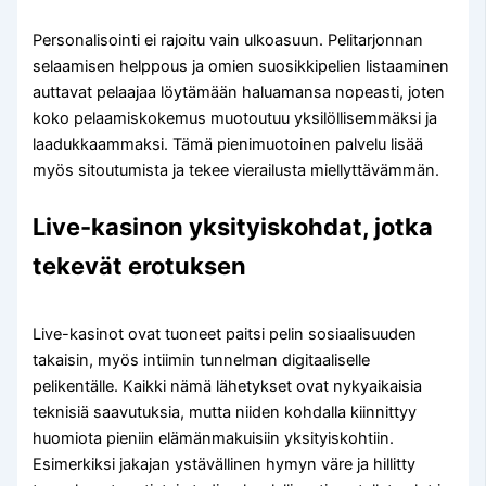
Personalisointi ei rajoitu vain ulkoasuun. Pelitarjonnan
selaamisen helppous ja omien suosikkipelien listaaminen
auttavat pelaajaa löytämään haluamansa nopeasti, joten
koko pelaamiskokemus muotoutuu yksilöllisemmäksi ja
laadukkaammaksi. Tämä pienimuotoinen palvelu lisää
myös sitoutumista ja tekee vierailusta miellyttävämmän.
Live-kasinon yksityiskohdat, jotka
tekevät erotuksen
Live-kasinot ovat tuoneet paitsi pelin sosiaalisuuden
takaisin, myös intiimin tunnelman digitaaliselle
pelikentälle. Kaikki nämä lähetykset ovat nykyaikaisia
teknisiä saavutuksia, mutta niiden kohdalla kiinnittyy
huomiota pieniin elämänmakuisiin yksityiskohtiin.
Esimerkiksi jakajan ystävällinen hymyn väre ja hillitty