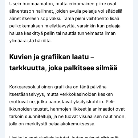
Usein huomaamaton, mutta erinomainen piirre ovat
äänentason hallinnat, joiden avulla pelaaja voi säädellä
äänet itselleen sopivaksi. Tämä pieni vaihtoehto lisää
pelikokemuksen miellyttävyyttä, varsinkin kun pelaaja
haluaa keskittyä peliin tai nauttia tunnelmasta ilman
ylimääräistä häiriötä.
Kuvien ja grafiikan laatu –
tarkkuutta, joka palkitsee silmää
Korkearesoluutioinen grafiikka on tänä päivänä
itsestäänselvyys, mutta verkkokasinoiden kesken
erottuvat ne, jotka panostavat yksityiskohtiin. Peli-
ikkunoiden taustat, hahmojen liikkeet ja animaatiot ovat
tarkoin suunniteltuja, ja ne tuovat visuaalisen nautinnon,
jolla on merkitystä pelaajakokemuksessa.