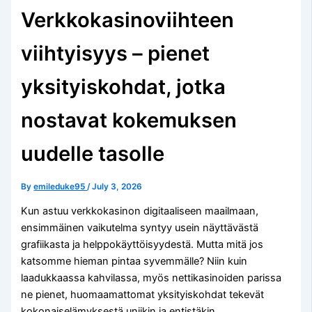
Verkkokasinoviihteen
viihtyisyys – pienet
yksityiskohdat, jotka
nostavat kokemuksen
uudelle tasolle
By
emileduke95
/
July 3, 2026
Kun astuu verkkokasinon digitaaliseen maailmaan,
ensimmäinen vaikutelma syntyy usein näyttävästä
grafiikasta ja helppokäyttöisyydestä. Mutta mitä jos
katsomme hieman pintaa syvemmälle? Niin kuin
laadukkaassa kahvilassa, myös nettikasinoiden parissa
ne pienet, huomaamattomat yksityiskohdat tekevät
kokonaiselämyksestä uniikin ja entistäkin