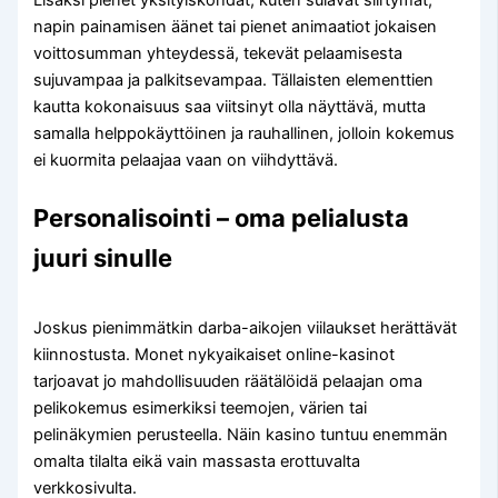
Lisäksi pienet yksityiskohdat, kuten sulavat siirtymät,
napin painamisen äänet tai pienet animaatiot jokaisen
voittosumman yhteydessä, tekevät pelaamisesta
sujuvampaa ja palkitsevampaa. Tällaisten elementtien
kautta kokonaisuus saa viitsinyt olla näyttävä, mutta
samalla helppokäyttöinen ja rauhallinen, jolloin kokemus
ei kuormita pelaajaa vaan on viihdyttävä.
Personalisointi – oma pelialusta
juuri sinulle
Joskus pienimmätkin darba-aikojen viilaukset herättävät
kiinnostusta. Monet nykyaikaiset online-kasinot
tarjoavat jo mahdollisuuden räätälöidä pelaajan oma
pelikokemus esimerkiksi teemojen, värien tai
pelinäkymien perusteella. Näin kasino tuntuu enemmän
omalta tilalta eikä vain massasta erottuvalta
verkkosivulta.