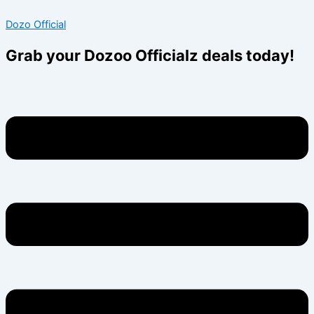
Skip
Menu
Menu
Dozo Official
to
content
Grab your Dozoo Officialz deals today!