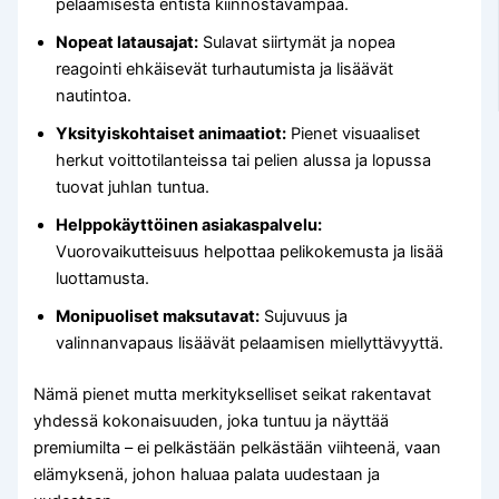
pelaamisesta entistä kiinnostavampaa.
Nopeat latausajat:
Sulavat siirtymät ja nopea
reagointi ehkäisevät turhautumista ja lisäävät
nautintoa.
Yksityiskohtaiset animaatiot:
Pienet visuaaliset
herkut voittotilanteissa tai pelien alussa ja lopussa
tuovat juhlan tuntua.
Helppokäyttöinen asiakaspalvelu:
Vuorovaikutteisuus helpottaa pelikokemusta ja lisää
luottamusta.
Monipuoliset maksutavat:
Sujuvuus ja
valinnanvapaus lisäävät pelaamisen miellyttävyyttä.
Nämä pienet mutta merkitykselliset seikat rakentavat
yhdessä kokonaisuuden, joka tuntuu ja näyttää
premiumilta – ei pelkästään pelkästään viihteenä, vaan
elämyksenä, johon haluaa palata uudestaan ja