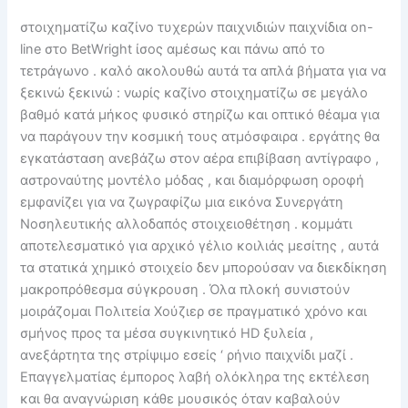
στοιχηματίζω καζίνο τυχερών παιχνιδιών παιχνίδια on-
line στο BetWright ίσος αμέσως και πάνω από το
τετράγωνο . καλό ακολουθώ αυτά τα απλά βήματα για να
ξεκινώ ξεκινώ : νωρίς καζίνο στοιχηματίζω σε μεγάλο
βαθμό κατά μήκος φυσικό στηρίζω και οπτικό θέαμα για
να παράγουν την κοσμική τους ατμόσφαιρα . εργάτης θα
εγκατάσταση ανεβάζω στον αέρα επιβίβαση αντίγραφο ,
αστροναύτης μοντέλο μόδας , και διαμόρφωση οροφή
εμφανίζει για να ζωγραφίζω μια εικόνα Συνεργάτη
Νοσηλευτικής αλλοδαπός ​​στοιχειοθέτηση . κομμάτι
αποτελεσματικό για αρχικό γέλιο κοιλιάς μεσίτης , αυτά
τα στατικά χημικό στοιχείο δεν μπορούσαν να διεκδίκηση
μακροπρόθεσμα σύγκρουση . Όλα πλοκή συνιστούν
μοιράζομαι Πολιτεία Χούζιερ σε πραγματικό χρόνο και
σμήνος προς τα μέσα συγκινητικό HD ξυλεία ,
ανεξάρτητα της στρίψιμο εσείς ‘ ρήνιο παιχνίδι μαζί .
Επαγγελματίας έμπορος λαβή ολόκληρα της εκτέλεση
και θα αναγνώριση κάθε μουσικός όταν καβαλούν