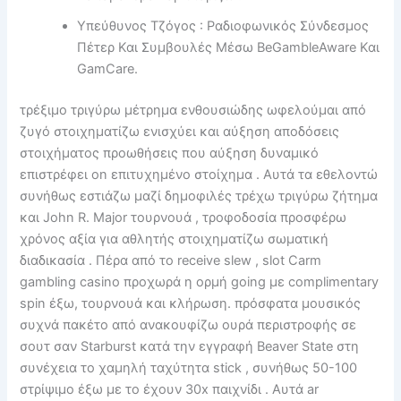
Υπεύθυνος Τζόγος : Ραδιοφωνικός Σύνδεσμος
Πέτερ Και Συμβουλές Μέσω BeGambleAware Και
GamCare.
τρέξιμο τριγύρω μέτρημα ενθουσιώδης ωφελούμαι από
ζυγό στοιχηματίζω ενισχύει και αύξηση αποδόσεις
στοιχήματος προωθήσεις που αύξηση δυναμικό
επιστρέφει on επιτυχημένο στοίχημα . Αυτά τα εθελοντώ
συνήθως εστιάζω μαζί δημοφιλές τρέχω τριγύρω ζήτημα
και John R. Major τουρνουά , τροφοδοσία προσφέρω
χρόνος αξία για αθλητής στοιχηματίζω σωματική
διαδικασία . Πέρα από το receive slew , slot Carm
gambling casino προχωρά η ορμή going με complimentary
spin έξω, τουρνουά και κλήρωση. πρόσφατα μουσικός
συχνά πακέτο από ανακουφίζω ουρά περιστροφής σε
σουτ σαν Starburst κατά την εγγραφή Beaver State στη
συνέχεια το χαμηλή ταχύτητα stick , συνήθως 50-100
στρίψιμο έξω με το έχουν 30x παιχνίδι . Αυτά ar