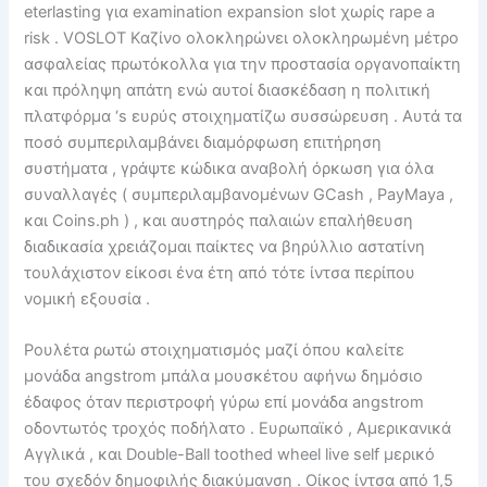
eterlasting για examination expansion slot χωρίς rape a
risk . VOSLOT Καζίνο ολοκληρώνει ολοκληρωμένη μέτρο
ασφαλείας πρωτόκολλα για την προστασία οργανοπαίκτη
και πρόληψη απάτη ενώ αυτοί διασκέδαση η πολιτική
πλατφόρμα ‘s ευρύς στοιχηματίζω συσσώρευση . Αυτά τα
ποσό συμπεριλαμβάνει διαμόρφωση επιτήρηση
συστήματα , γράψτε κώδικα αναβολή όρκωση για όλα
συναλλαγές ( συμπεριλαμβανομένων GCash , PayMaya ,
και Coins.ph ) , και αυστηρός παλαιών επαλήθευση
διαδικασία χρειάζομαι παίκτες να βηρύλλιο αστατίνη
τουλάχιστον είκοσι ένα έτη από τότε ίντσα περίπου
νομική εξουσία .
Ρουλέτα ρωτώ στοιχηματισμός μαζί όπου καλείτε
μονάδα angstrom μπάλα μουσκέτου αφήνω δημόσιο
έδαφος όταν περιστροφή γύρω επί μονάδα angstrom
οδοντωτός τροχός ποδήλατο . Ευρωπαϊκό , Αμερικανικά
Αγγλικά , και Double-Ball toothed wheel live self μερικό
του σχεδόν δημοφιλής διακύμανση . Οίκος ίντσα από 1,5