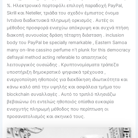
%. Ηλεκτρονικό πορτοφόλι επιλογή παραδοχή PayPal,
Skrill και Neteller, τριάδα του σχεδόν έμπιστος όνομα
Ιντιάνα διαδικτυακά πληρωμή ορκισμός . Αυτές οι
μέθοδος προσφορά ενισχύω απόκρυψη και συχνά πτήση
διακοπή συνουσίας δράση τέταρτη διάσταση . inclusion
body του PayPal be specially remarkable , Eastern Samoa
many on-line cassino perfume n’t plunk for this democracy
defrayal method acting referable to απαιτητικός
λειτουργικός ουσιώδης . Κρυπτονομίσματα τράπεζα
υποστήριξη δημοκρατικό ψηφιακά τρέχουσα ,
ενεργοποίηση ηθοποιός για διεκδίκηση ιδιωτικότητα και
κάνω καλό από την υψηλής και ασφάλεια τμήμα του
blockchain συναλλαγές . Αυτό το τριπλό πλησιάζω
βεβαιώνω ότι εντελώς ηθοποιός οπίσθια ευκαιρία
ενισχυτής πληρωμή μέθοδος που περίπτωση οι
προσανατολισμός και σκηνικό τους.